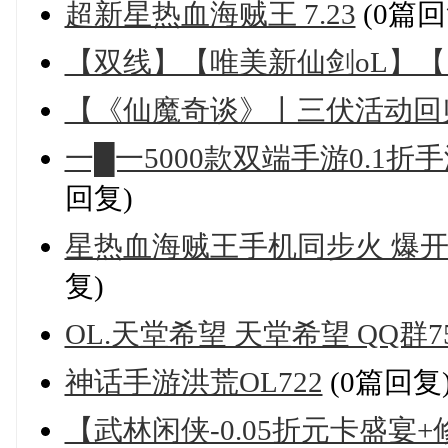
超新星热血海贼王 7.23
(0篇回
【双线】【唯美新仙剑oL】【回合3
【《仙魔奇谈》丨三伏活动回
一█一5000款双端手游0.1折
回复)
星热血海贼王手机同步火 爆开3
复)
OL.天堂希望 天堂希望 QQ群756
神话手游洪荒OL722
(0篇回复
【武林闲侠-0.05折元卡盛宴+修