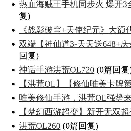
热血海贼王手机同步火 爆开3全网
复)
《战影破穹+天使纪元》大额代
双端【神仙道3-天天送648+庆余年
回复)
神话手游洪荒OL720
(0篇回复
【洪荒OL】【修仙唯美卡牌策
唯美修仙手游，洪荒OL强势来袭-
【梦幻西游超变】新开无双超变 
洪荒OL260
(0篇回复)