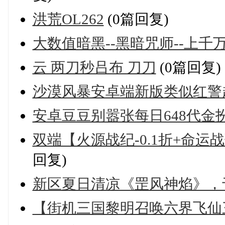
洪荒OL262
(0篇回复)
大数值暗黑--黑暗咒师--上千
云 两刀秒吕布 刀刀
(0篇回复)
沙漠风暴安卓端新版类似红警
安卓豆豆别嚣张每日648代金扮
双端【火源战纪-0.1折+命运战
回复)
新区夏日清凉《罡风神焰》，于7
【街机三国黎明召唤六界飞仙三国