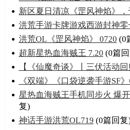
新区夏日清凉《罡风神焰》，于7
洪荒手游卡牌游戏西游封神零
洪荒OL《罡风神焰》 0720
(0
超新星热血海贼王 7.20
(0篇回
【《仙魔奇谈》丨三伏活动回
《双端》《口袋逆袭手游SF》
星热血海贼王手机同步火 爆开3全
复)
神话手游洪荒OL719
(0篇回复