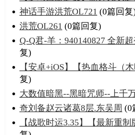
神话手游洪荒OL721
(0篇回复
洪荒OL261
(0篇回复)
Q-Q君-羊：940140827 全
复)
【安卓+iOS】【热血格斗（木
复)
大数值暗黑--黑暗咒师--上千
奇刘备赵云诸葛8层.东吴周
(
【战歌时运3.35】【最新重制
复)