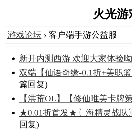
火光游戏'
游戏论坛
› 客户端手游公益服
新开内测西游 欢迎大家体验呦
双端【仙语奇缘-0.1折+美职篮：绝
篇回复)
【洪荒OL】【修仙唯美卡牌策
★0.01折首发★〖海精灵战队〗
回复)