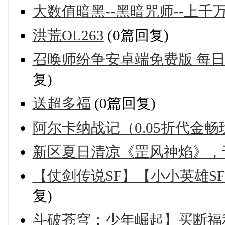
大数值暗黑--黑暗咒师--上千
洪荒OL263
(0篇回复)
召唤师纷争安卓端免费版 每日送
复)
送超多福
(0篇回复)
阿尔卡纳战记（0.05折代金畅
新区夏日清凉《罡风神焰》，于
【仗剑传说SF】【小小英雄S
复)
斗破苍穹：少年崛起】买断福