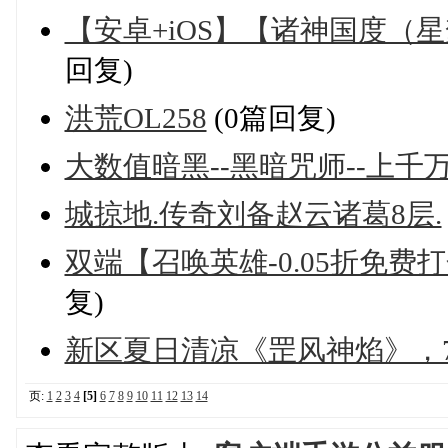
【安卓+iOS】【诸神国度（星
回复)
洪荒OL258
(0篇回复)
大数值暗黑--黑暗咒师--上千
城掠地.传奇刘备赵云诸葛8层.
双端【召唤英雄-0.05折免费打金
复)
新区夏日清凉《罡风神焰》，7.
页:
1
2
3
4
[5]
6
7
8
9
10
11
12
13
14