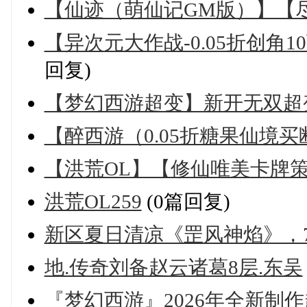
【仙迹（萌仙记GM版）】【
【异次元大作战-0.05折创角10
回复)
【梦幻西游超变】新开无双超变 
【醉西游（0.05折糖果仙境
【洪荒OL】【修仙唯美卡牌策
洪荒OL259
(0篇回复)
新区夏日清凉《罡风神焰》，7
地.传奇刘备赵云诸葛8层.东吴
『梦幻西游』2026年全新制作