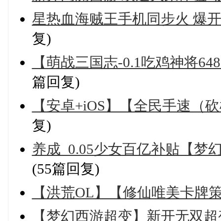
星热血海贼王手机同步火 爆开3
复)
【萌战三国志-0.1吃鸡神将648+
篇回复)
【安卓+iOS】【全民手速（砍
复)
养成_0.05少女百亿补贴【梦幻
(55篇回复)
【洪荒OL】【修仙唯美卡牌策
【梦幻西游超变】新开无双超变 