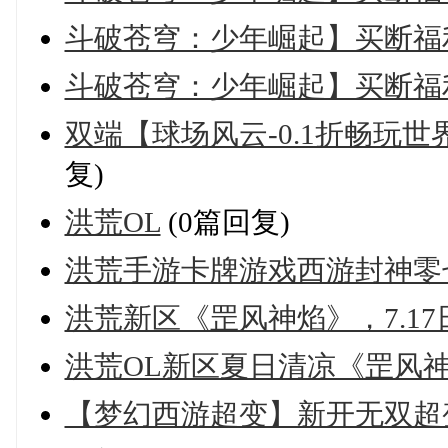
斗破苍穹：少年崛起】买断福
斗破苍穹：少年崛起】买断福
双端【球场风云-0.1折畅玩世界杯
复)
洪荒OL
(0篇回复)
洪荒手游卡牌游戏西游封神零
洪荒新区《罡风神焰》，7.17
洪荒OL新区夏日清凉《罡风神焰
【梦幻西游超变】新开无双超变 