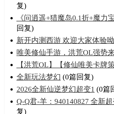
复)
《问逍遥+猎魔岛0.1折+魔力宝贝
回复)
新开内测西游 欢迎大家体验呦
唯美修仙手游，洪荒OL强势来袭-
【洪荒OL】【修仙唯美卡牌策
全新玩法梦幻
(0篇回复)
2026全新仙逆梦幻超变1
(0篇
Q-Q君-羊：940140827 全
复)