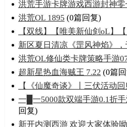
洪荒手游卡牌游戏西游封神零
洪荒OL 1895
(0篇回复)
【双线】【唯美新仙剑oL】【回合
新区夏日清凉《罡风神焰》，于7
洪荒OL修仙类卡牌策略手游07
超新星热血海贼王 7.22
(0篇回
【《仙魔奇谈》丨三伏活动回
一█一5000款双端手游0.1折
回复)
新开内测西游 欢迎大家体验呦