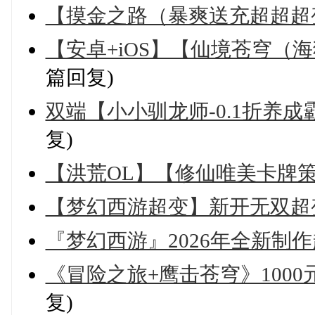
【摸金之路（暴爽送充超超超
【安卓+iOS】【仙境苍穹（
篇回复)
双端【小小驯龙师-0.1折养成霸王
复)
【洪荒OL】【修仙唯美卡牌策
【梦幻西游超变】新开无双超变 
『梦幻西游』2026年全新制作
《冒险之旅+鹰击苍穹》1000
复)