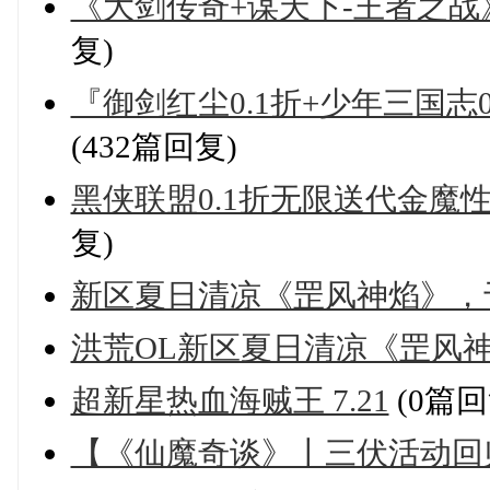
《大剑传奇+谋天下-王者之
复)
『御剑红尘0.1折+少年三国志0.
(432篇回复)
黑侠联盟0.1折无限送代金魔性
复)
新区夏日清凉《罡风神焰》，于7
洪荒OL新区夏日清凉《罡风神焰
超新星热血海贼王 7.21
(0篇回
【《仙魔奇谈》丨三伏活动回