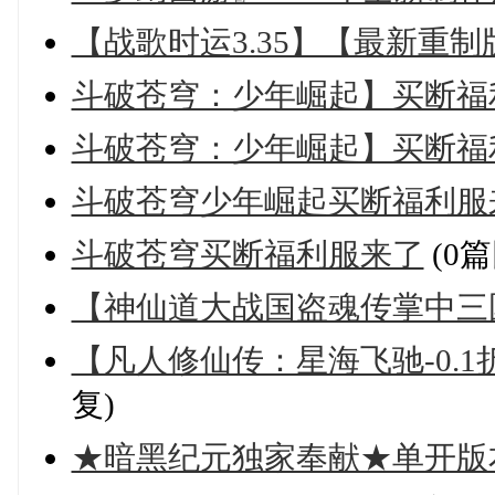
【战歌时运3.35】【最新重制
斗破苍穹：少年崛起】买断福
斗破苍穹：少年崛起】买断福
斗破苍穹少年崛起买断福利服
斗破苍穹买断福利服来了
(0篇
【神仙道大战国盗魂传掌中三国】
【凡人修仙传：星海飞驰-0.1折
复)
★暗黑纪元独家奉献★单开版