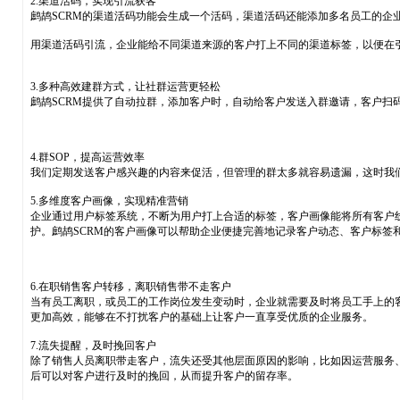
2.渠道活码，实现引流获客
鹧鸪SCRM的渠道活码功能会生成一个活码，渠道活码还能添加多名员工的
用渠道活码引流，企业能给不同渠道来源的客户打上不同的渠道标签，以便在
3.多种高效建群方式，让社群运营更轻松
鹧鸪SCRM提供了自动拉群，添加客户时，自动给客户发送入群邀请，客户
4.群SOP，提高运营效率
我们定期发送客户感兴趣的内容来促活，但管理的群太多就容易遗漏，这时我
5.多维度客户画像，实现精准营销
企业通过用户标签系统，不断为用户打上合适的标签，客户画像能将所有客户
护。鹧鸪SCRM的客户画像可以帮助企业便捷完善地记录客户动态、客户标签
6.在职销售客户转移，离职销售带不走客户
当有员工离职，或员工的工作岗位发生变动时，企业就需要及时将员工手上的
更加高效，能够在不打扰客户的基础上让客户一直享受优质的企业服务。
7.流失提醒，及时挽回客户
除了销售人员离职带走客户，流失还受其他层面原因的影响，比如因运营服务
后可以对客户进行及时的挽回，从而提升客户的留存率。