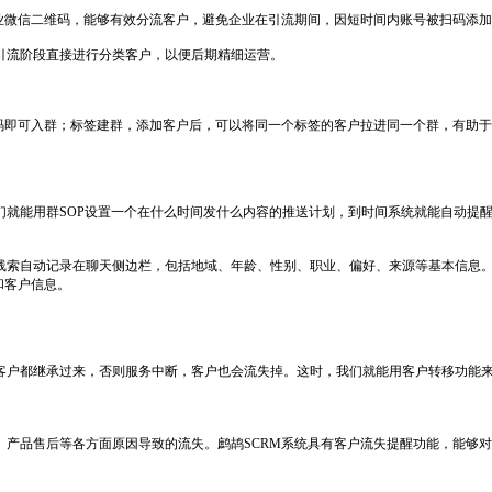
企业微信二维码，能够有效分流客户，避免企业在引流期间，因短时间内账号被扫码添
引流阶段直接进行分类客户，以便后期精细运营。
扫码即可入群；标签建群，添加客户后，可以将同一个标签的客户拉进同一个群，有助
们就能用群SOP设置一个在什么时间发什么内容的推送计划，到时间系统就能自动提
线索自动记录在聊天侧边栏，包括地域、年龄、性别、职业、偏好、来源等基本信息
和客户信息。
客户都继承过来，否则服务中断，客户也会流失掉。这时，我们就能用客户转移功能
、产品售后等各方面原因导致的流失。鹧鸪SCRM系统具有客户流失提醒功能，能够