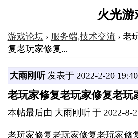
火光游戏'
游戏论坛
›
服务端,技术交流
› 
复老玩家修复...
大雨刚听
发表于 2022-2-20 19:40
老玩家修复老玩家修复老玩家
本帖最后由 大雨刚听 于 2022-8-21
老玩家修复老玩家修复老玩家修