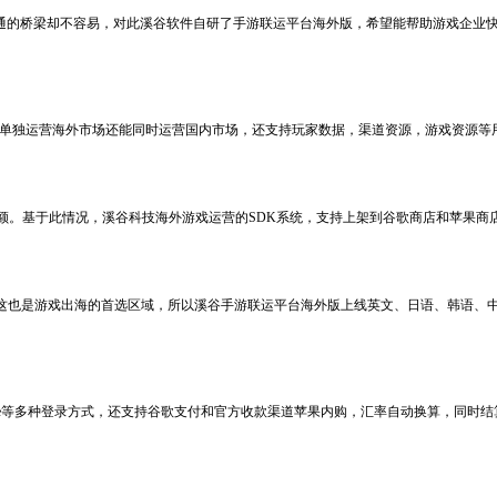
通的桥梁却不容易，对此溪谷软件自研了手游联运平台海外版，希望能帮助游戏企业
够单独运营海外市场还能同时运营国内市场，还支持玩家数据，渠道资源，游戏资源等
大部分市场份额。基于此情况，溪谷科技海外游戏运营的SDK系统，支持上架到谷歌商店和苹
1%，这也是游戏出海的首选区域，所以溪谷手游联运平台海外版上线英文、日语、韩语
oogle等多种登录方式，还支持谷歌支付和官方收款渠道苹果内购，汇率自动换算，同时