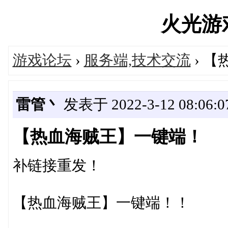
火光游戏'
游戏论坛
›
服务端,技术交流
› 
雷管丶
发表于 2022-3-12 08:06:0
【热血海贼王】一键端！
补链接重发！
【热血海贼王】一键端！！