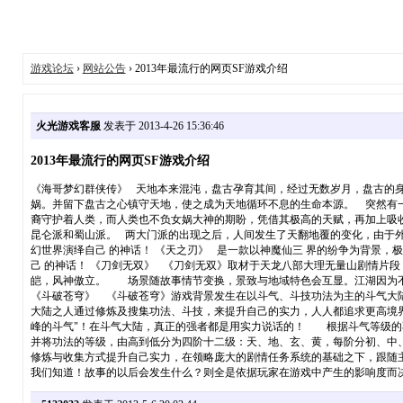
游戏论坛
›
网站公告
› 2013年最流行的网页SF游戏介绍
火光游戏客服
发表于 2013-4-26 15:36:46
2013年最流行的网页SF游戏介绍
《海哥梦幻群侠传》 天地本来混沌，盘古孕育其间，经过无数岁月，盘古的身
娲。并留下盘古之心镇守天地，使之成为天地循环不息的生命本源。 突然有
裔守护着人类，而人类也不负女娲大神的期盼，凭借其极高的天赋，再加上吸
昆仑派和蜀山派。 两大门派的出现之后，人间发生了天翻地覆的变化，由于外
幻世界演绎自己 的神话！ 《天之刃》 是一款以神魔仙三 界的纷争为背景，
己 的神话！ 《刀剑无双》 《刀剑无双》取材于天龙八部大理无量山剧情
皑，风神傲立。 场景随故事情节变换，景致与地域特色会互显。江湖因为不
《斗破苍穹》 《斗破苍穹》游戏背景发生在以斗气、斗技功法为主的斗气大
大陆之人通过修炼及搜集功法、斗技，来提升自己的实力，人人都追求更高境
峰的斗气"！在斗气大陆，真正的强者都是用实力说话的！ 根据斗气等级的不
并将功法的等级，由高到低分为四阶十二级：天、地、玄、黄，每阶分初、中
修炼与收集方式提升自己实力，在领略庞大的剧情任务系统的基础之下，跟随
我们知道！故事的以后会发生什么？则全是依据玩家在游戏中产生的影响度而