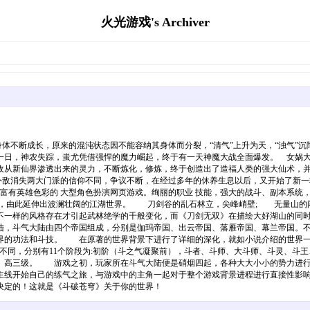
火光游戏's Archiver
体不断成长，原来的混沌状态因不能容纳其身体而分裂，“清气”上升为天，“浊气”
一日，神农失踪，蚩尤凭借强悍的魔力崛起，终于有一天神魔大战全面爆发。 女娲
收从新仙界渗透出来的灵力，不断炼化，修炼，终于创造出了造福人类的强大仙术，
敌消失两大门派的信仰不同，争议不断，在经过多年的休养生息以后，又开始了新一
极富有英雄色彩的 大型角色扮演网页游戏。绚丽的职业 技能，强大的战斗、副本系统
片段，由此延伸出波澜壮阔的江湖世界。 刀剑谷的乱石林立，尖峰峭壁; 无量山
一样的风格存在才引起武林绝学的千般变化，而《刀剑无双》在描绘大好湖山的同时
陆，斗气大陆由四个帝国组成，分别是伽玛帝国、出云帝国、落雁帝国、幕兰帝国。
界的功法和斗技。 在原著的世界背景下进行了详细的深化，就如小说介绍的世界一
同，分别有11个阶段为:初阶（斗之气凝聚前），斗者、斗师、大斗师、斗灵、斗王、
、高三级。 游戏之初，玩家所在斗气大陆便是硝烟四起，各种大大小小的势力进行
主线开始自己的练气之旅，与游戏中的主角一起对于整个游戏背景进程进行直接性影
决定的！这就是《斗破苍穹》关于你的世界！