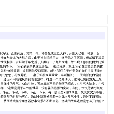
沉降为地。盘古死后，其精、气、神分化成三位大神，分别为伏羲、神农、女
大神在与蚩尤的大战之后，由于神力消耗巨大，终于陷入了沉睡，但却留下其后
并世代相传，在延续千年之后，人类统一了九州大地，并出现了修仙的两大门派
轮的争斗。 我们的故事从这里开始。 变幻莫测。就让 我们在美轮美奂的玄
，各种 奇珍异宠，多彩玩法变幻莫测。就让 我们在美轮美奂的玄幻世界演绎自
的闲云悠悠，花木秀明; 燕子坞的烟雨蒙蒙，亭断楼长; 天山派的白雪皑
，遵循不同地域风骨的表现规律，打造一个浩瀚博大，波澜壮阔的魅力江湖。
不同属性的斗气、功法斗技，可施展出不同的华丽的招式，在斗气大陆上，斗气
样："这里是属于斗气的世界，没有花俏艳丽的魔法，有的，仅仅是繁衍到巅
斗皇、斗宗、斗尊、斗圣、斗帝。每一阶段分别有1-9 星，代表其实力等级，
着猛烈的扩展与灭亡。游戏中玩家扮演着一名无名斗气小生，通过不断冒险、
响，从而造成整个服务器故事背景在不断变化！游戏的故事进程是怎么开始的？