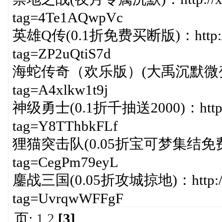
tag=4Te1AQwpVc
英雄Q传(0.1折免费买断版)：http://xia
tag=ZP2uQtiS7d
海蛇传奇（欢乐版）(大禹沉默微变)：http:/
tag=A4xlkw1t9j
神级勇士(0.1折千抽送2000)：http://xi
tag=Y8TThbkFLf
狸猫突击队(0.05折宝可梦集结免费版)：http
tag=CegPm79eyL
鏖战三国(0.05折攻城掠地)：http://xiaz
tag=UvrqwWFFgF
页:
1
2
[3]