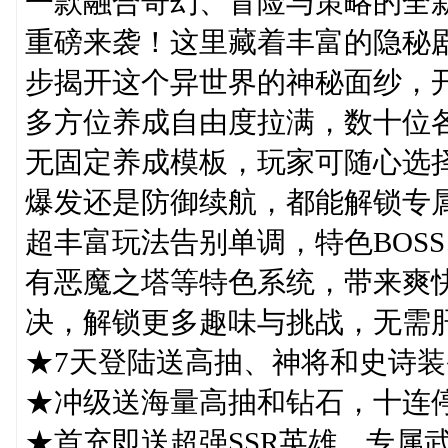
一款融合奇幻、冒险与策略的全
重磅来袭！这里藏着丰富的隐秘
步揭开这个异世界的神秘面纱，
多方位养成自由度拉满，数十位
无固定养成模板，玩家可随心选
爆发还是防御续航，都能解锁专
超丰富玩法告别单调，特色BOS
有恶魔之塔等特色系统，带来爽
决，解锁更多趣味与挑战，无需
★7天登陆送高抽、神将和史诗
★冲级送海量高抽和钻石，十连
★首充即送超强SSR英雄，专属