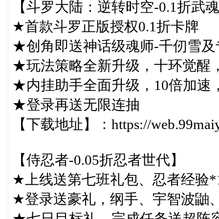
【斗罗大陆：逆转时空-0.1折武
★首款斗罗正版授权0.1折卡牌
★创角即送神话级魂师-千仞雪及
★玩法策略全新升级，十环觉醒
★内挂助手全面升级，10倍加速
★登录再送无限连抽
【下载地址】：https://web.99maiyou
【侍忍者-0.05折忍者世代】
★上线送第七班礼包、忍者经验*10
★登录送豪礼，纲手、宇智波鼬
★七日目标礼，完成任务送超阵