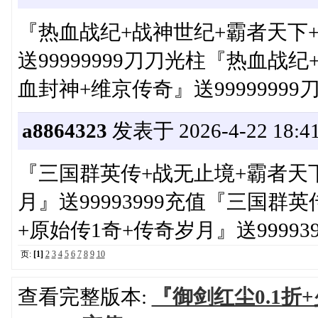
『热血战纪+战神世纪+霸者天下
送99999999刀刀光柱『热血战
血封神+维京传奇』送99999999
a8864323
发表于 2026-4-22 18:41
『三国群英传+战无止境+霸者天下
月』送99993999充值『三国群英
+原始传1奇+传奇岁月』送99993
页:
[1]
2
3
4
5
6
7
8
9
10
查看完整版本:
『御剑红尘0.1折+