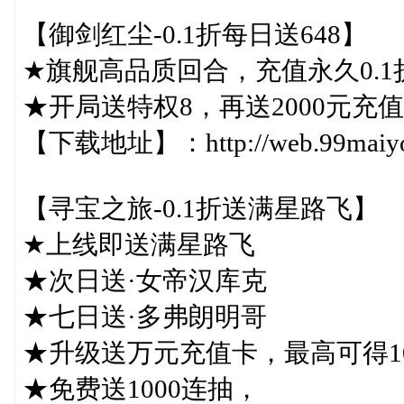
【御剑红尘-0.1折每日送648】
★旗舰高品质回合，充值永久0.1折，
★开局送特权8，再送2000元充值
【下载地址】：http://web.99maiyou.
【寻宝之旅-0.1折送满星路飞】
★上线即送满星路飞
★次日送·女帝汉库克
★七日送·多弗朗明哥
★升级送万元充值卡，最高可得10
★免费送1000连抽，