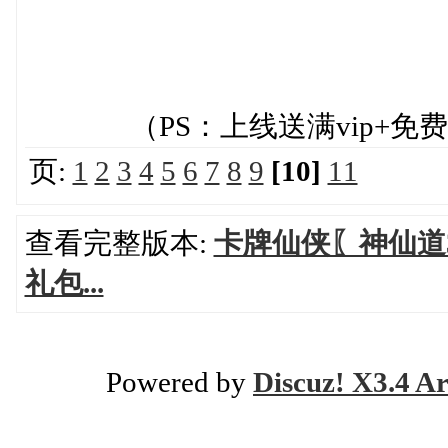
（PS：上线送满vip+免费
页:
1
2
3
4
5
6
7
8
9
[10]
11
查看完整版本:
卡牌仙侠〖神仙道3
礼包...
Powered by
Discuz! X3.4 Ar