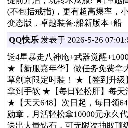
提前开启，玩转木瓜服! ★[卓越
(不包括戒指)，更有超高爆率，小
变态版，卓越装备:船新版本+船
QQ快乐
发表于 2026-5-26 07:01:
送4星暴走八神庵+武器觉醒+100
★【新服嘉年华】做任务免费拿
草剃京限定时装！ ★【签到升级
拿到手软 ★【每日轻松肝】每天
★【天天648】次日起，每日领6
勋章，月活轻松拿10000元永久
送出大量钻石，可无限次抽取顶