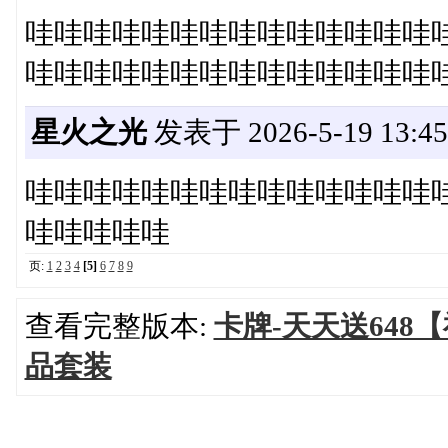
哇哇哇哇哇哇哇哇哇哇哇哇哇哇
哇哇哇哇哇哇哇哇哇哇哇哇哇哇
星火之光
发表于 2026-5-19 13:45
哇哇哇哇哇哇哇哇哇哇哇哇哇哇
哇哇哇哇哇
页:
1
2
3
4
[5]
6
7
8
9
查看完整版本:
卡牌-天天送648
品套装