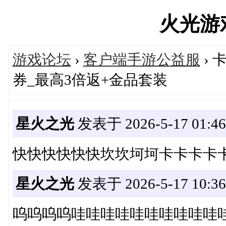
火光游戏'
游戏论坛
›
客户端手游公益服
› 
券_最高3倍返+金品套装
星火之光
发表于 2026-5-17 01:46
快快快快快快坎坎坷坷卡卡卡卡
星火之光
发表于 2026-5-17 10:36
呜呜呜呜哇哇哇哇哇哇哇哇哇哇