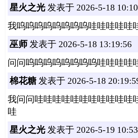
星火之光
发表于 2026-5-18 10:10
我呜呜呜呜呜呜呜呜哇哇哇哇哇
巫师
发表于 2026-5-18 13:19:56
问问呜呜呜呜呜呜呜呜哇哇哇哇
棉花糖
发表于 2026-5-18 20:19:5
我问问哇哇哇哇哇哇哇哇哇哇哇
哇
星火之光
发表于 2026-5-19 10:53