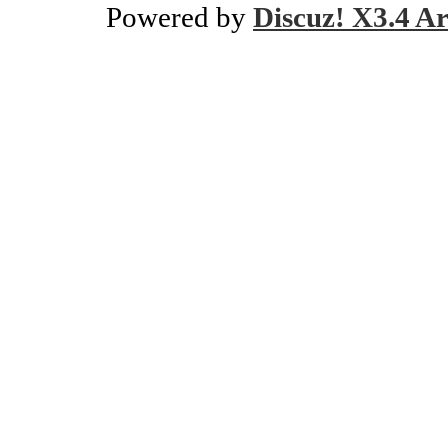
Powered by
Discuz! X3.4 Ar