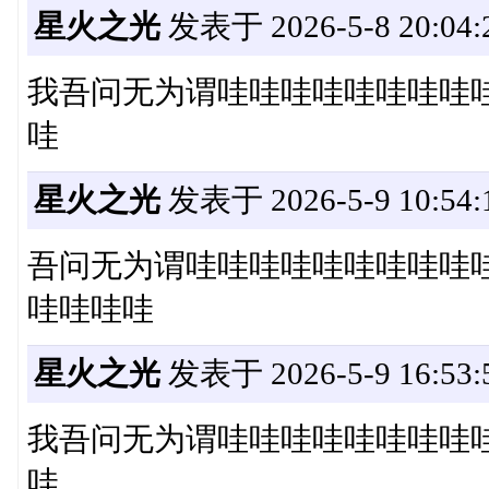
星火之光
发表于 2026-5-8 20:04:
我吾问无为谓哇哇哇哇哇哇哇哇
哇
星火之光
发表于 2026-5-9 10:54:
吾问无为谓哇哇哇哇哇哇哇哇哇
哇哇哇哇
星火之光
发表于 2026-5-9 16:53:
我吾问无为谓哇哇哇哇哇哇哇哇
哇