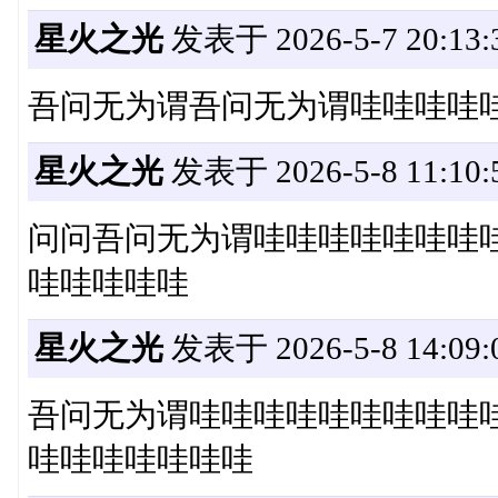
星火之光
发表于 2026-5-7 20:13:
吾问无为谓吾问无为谓哇哇哇哇
星火之光
发表于 2026-5-8 11:10:
问问吾问无为谓哇哇哇哇哇哇哇
哇哇哇哇哇
星火之光
发表于 2026-5-8 14:09:
吾问无为谓哇哇哇哇哇哇哇哇哇
哇哇哇哇哇哇哇