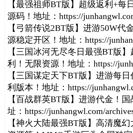
【最强祖师BT版】超级返利+每
源码！地址：https://junhangwl.com/
【弓箭传说2BT版】进游50W
源稳定开区！地址：https://junhangwl
【三国冰河无尽冬日最强BT版】
利！无限资源！地址：https://junhangw
【三国谋定天下BT版】进游每日
利版本！地址：https://junhangwl.co
【百战群英BT版】进游代金！
址：https://junhangwl.com/archive
【神火大陆最强BT版】高清魔幻