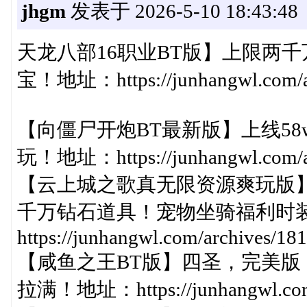
jhgm
发表于 2026-5-10 18:43:48
天龙八部16职业BT版】上限两千
宝！地址：https://junhangwl.com/ar
【向僵尸开炮BT最新版】上线58
玩！地址：https://junhangwl.com/ar
【云上城之歌真无限资源爽玩版】
千万钻石道具！宠物坐骑福利时
https://junhangwl.com/archives/18
【咸鱼之王BT版】四圣，完美版
拉满！地址：https://junhangwl.com/