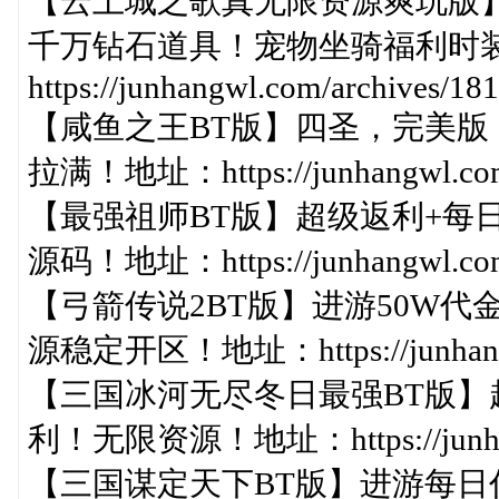
【云上城之歌真无限资源爽玩版】
千万钻石道具！宠物坐骑福利时
https://junhangwl.com/archives/18
【咸鱼之王BT版】四圣，完美版
拉满！地址：https://junhangwl.com/
【最强祖师BT版】超级返利+每
源码！地址：https://junhangwl.com/
【弓箭传说2BT版】进游50W
源稳定开区！地址：https://junhangwl
【三国冰河无尽冬日最强BT版】
利！无限资源！地址：https://junhangw
【三国谋定天下BT版】进游每日