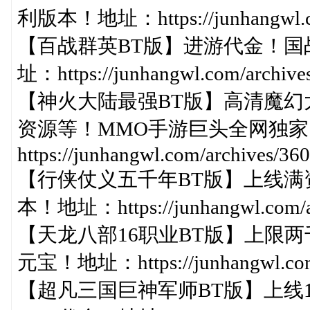
利版本！地址：https://junhangwl.co
【百战群英BT版】进游代金！
址：https://junhangwl.com/archive
【神火大陆最强BT版】高清魔幻
资源等！MMO手游巨头全网独
https://junhangwl.com/archives/36
【行侠仗义五千年BT版】上线
本！地址：https://junhangwl.com/ar
【天龙八部16职业BT版】上限两
元宝！地址：https://junhangwl.com/
【超凡三国巨神军师BT版】上线1