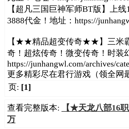
【超凡三国巨神军师BT版】上线1
3888代金！地址：https://junhangwl.
【★★精品超变传奇★★】三米
奇！超炫传奇！微变传奇！时装
https://junhangwl.com/archives/cat
更多精彩尽在君行游戏（领全网最强福利）：
页:
[1]
查看完整版本:
【★天龙八部16
万