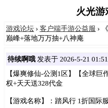
火光游戏'
游戏论坛
›
客户端手游公益服
› 
巅峰+落地万万抽+八神庵
待续啊哦
发表于 2026-5-21 01:51
【爆爽修仙-公测1区】【全球巨
权+天天送328代金
【游戏名称】：踏风行 1折国际