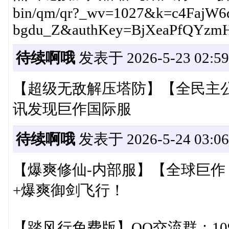
bin/qm/qr?_wv=1027&k=c4Faj
bgdu_Z&authKey=BjXeaPfQYzm
待续啊哦
发表于 2026-5-23 02:59
【超级无敌解压塔防】【全民主公H
讯发现巨作国际服
待续啊哦
发表于 2026-5-24 03:06
【爆爽修仙-内部服】【全球巨作
+爆爽御剑飞行！
【踏风行免费版】QQ交流群：1092