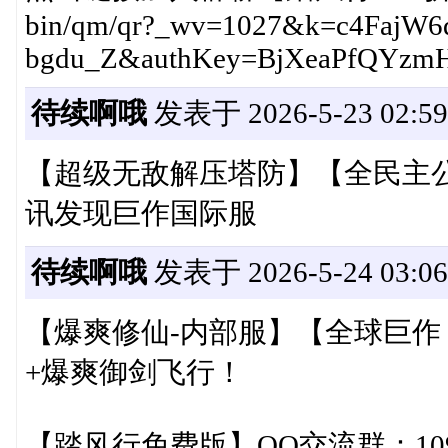
bin/qm/qr?_wv=1027&k=c4Faj
bgdu_Z&authKey=BjXeaPfQYzm
待续啊哦
发表于 2026-5-23 02:59
【超级无敌解压塔防】【全民主公H
讯发现巨作国际服
待续啊哦
发表于 2026-5-24 03:06
【爆爽修仙-内部服】【全球巨作
+爆爽御剑飞行！
【踏风行免费版】QQ交流群：1092