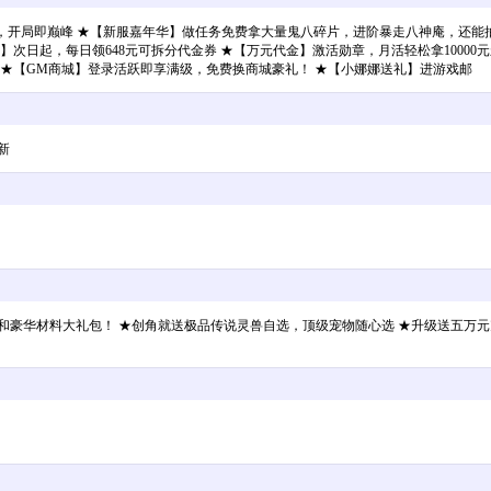
头”，开局即巅峰 ★【新服嘉年华】做任务免费拿大量鬼八碎片，进阶暴走八神庵，还能
48】次日起，每日领648元可拆分代金券 ★【万元代金】激活勋章，月活轻松拿100
 ★【GM商城】登录活跃即享满级，免费换商城豪礼！ ★【小娜娜送礼】进游戏邮
新
、绝版称号和豪华材料大礼包！ ★创角就送极品传说灵兽自选，顶级宠物随心选 ★升级送五