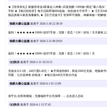
★【登录有礼】新服登录送4星暴走八神庵+武器觉醒+1000抽+限定“暴八萌
手软 ★【每日轻松肝】每天活跃即领600连抽，轻松抽卡不停手！ ★【天天6
级品质格斗家及海量豪礼 ★【百万充值卡】登录即可领取，神壕体验一秒解锁
独家火爆公益服
发表于 2026-5-30 22:38:19
返利！★★★ ★★★10000+款BT手游：无限！变态！GM！折扣！天天都有上
独家火爆公益服
发表于 2026-5-31 09:29:03
返利！★★★ ★★★10000+款BT手游：无限！变态！GM！折扣！天
QQ快乐
发表于 2026-5-31 16:33:15
充值永久0.1折，648只需6.48元！ ★开局送特权8，再送2000元充值
羽翼，七日送神兽-炽焰龙！ ★每日送648元可拆分代金
独家火爆公益服
发表于 2026-6-1 01:13:09
游平台,全部有微端，无微端的平台无保障：』点击进入总站
QQ快乐
发表于 2026-6-1 15:57:42