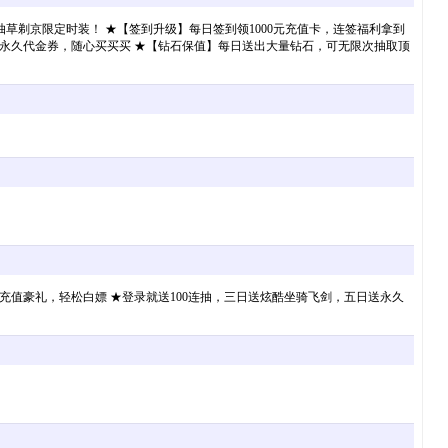
抽草剃京限定时装！ ★【签到升级】每日签到领1000元充值卡，连签福利拿到
00元永久代金券，随心买买买 ★【钻石保值】每日送出大量钻石，可无限次抽取顶
万元充值豪礼，轻松白嫖 ★登录就送100连抽，三日送炫酷坐骑飞剑，五日送永久