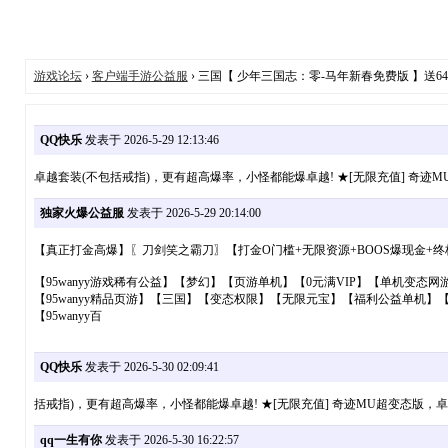
游戏论坛
›
客户端手游公益服
› 三国【 少年三国志：零-马年新春免费版 】送64
QQ快乐
发表于 2026-5-29 12:13:46
卓越套装(不包括戒指)，更有超高爆率，小怪都能爆卓越! ★[无限充值] 奇迹
独家火爆公益服
发表于 2026-5-29 20:14:00
【真正打金高爆】〖刀剑笑之霸刀〗【打金O门槛+无限资源+BOOS爆现金+终
【95wanyy游戏稀有公益】【梦幻】【页游单机】【0元满VIP】【单机变态
【95wanyy精品页游】【三国】【变态权限】【无限元宝】【福利公益单机】
【95wanyy百
QQ快乐
发表于 2026-5-30 02:09:41
括戒指)，更有超高爆率，小怪都能爆卓越! ★[无限充值] 奇迹MU超变态版，卓
qq一生有你
发表于 2026-5-30 16:22:57