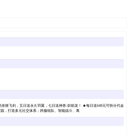
酷坐骑飞剑，五日送永久羽翼，七日送神兽-炽焰龙！ ★每日送648元可拆分代金
馨家园，打造多元社交体系；跨服组队、智能战斗、离