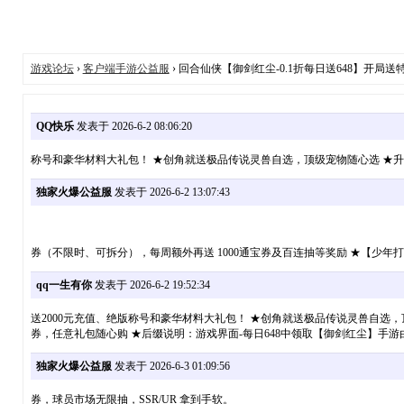
游戏论坛
›
客户端手游公益服
› 回合仙侠【御剑红尘-0.1折每日送648】开局送特
QQ快乐
发表于 2026-6-2 08:06:20
称号和豪华材料大礼包！ ★创角就送极品传说灵兽自选，顶级宠物随心选 ★升
独家火爆公益服
发表于 2026-6-2 13:07:43
券（不限时、可拆分），每周额外再送 1000通宝券及百连抽等奖励 ★【少
qq一生有你
发表于 2026-6-2 19:52:34
送2000元充值、绝版称号和豪华材料大礼包！ ★创角就送极品传说灵兽自选，
券，任意礼包随心购 ★后缀说明：游戏界面-每日648中领取【御剑红尘】手
独家火爆公益服
发表于 2026-6-3 01:09:56
券，球员市场无限抽，SSR/UR 拿到手软。