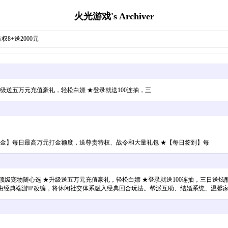
火光游戏's Archiver
权8+送2000元
级送五万元充值豪礼，轻松白嫖 ★登录就送100连抽，三
年打金】每日最高万元打金额度，送尊贵特权、战令和大量礼包 ★【每日签到】每
顶级宠物随心选 ★升级送五万元充值豪礼，轻松白嫖 ★登录就送100连抽，三日送炫
游由经典端游IP改编，将休闲社交体系融入经典回合玩法。帮派互助、结婚系统、温