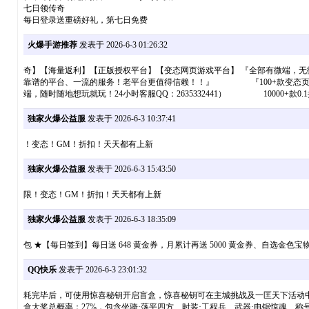
七日领传奇
每日登录送重磅好礼，第七日免费
火爆手游推荐
发表于 2026-6-3 01:26:32
奇】【海量返利】【正版授权平台】【变态网页游戏平台】 『全部有微端，无微
靠谱的平台、一流的服务！老平台更值得信赖！！』 『100+款变态页
端，随时随地想玩就玩！24小时客服QQ：2635332441） 10000+款0
独家火爆公益服
发表于 2026-6-3 10:37:41
！变态！GM！折扣！天天都有上新
独家火爆公益服
发表于 2026-6-3 15:43:50
限！变态！GM！折扣！天天都有上新
独家火爆公益服
发表于 2026-6-3 18:35:09
包 ★【每日签到】每日送 648 黄金券，月累计再送 5000 黄金券、自选金色宝
QQ快乐
发表于 2026-6-3 23:01:32
耗完毕后，可使用惊喜秘钥开启盲盒，惊喜秘钥可在主城挑战及一匡天下活动中获得
盒大奖总概率：27%，包含坐骑·荡平四方、时装·工程兵、武器·电锯惊魂、称