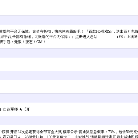
端的平台无保障』充值有折扣，快来体验霸服吧！ 『百款H5游戏SF，送出百万充值
游平台,全部有微端，无微端的平台无保障：』点击进入总站 （PS：上线送
.1折手游：无限！变态！GM！
物+自选军师 ★【开
 开启24次必定获得全部盲盒大奖 概率公示 普通奖励总概率：73%，包含50元充值
号·霸刀掌门人、2888元红包、100元充值卡二、主城挑战 活动期间玩家开启主城