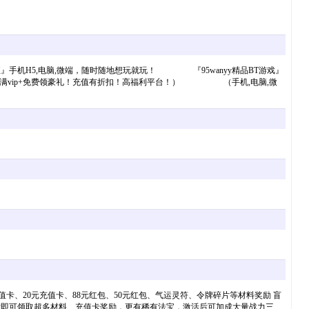
』手机H5,电脑,微端，随时随地想玩就玩！ 『95wanyy精品BT游戏』
满vip+免费领豪礼！充值有折扣！高福利平台！） （手机,电脑,微
卡、20元充值卡、88元红包、50元红包、气运灵符、令牌碎片等材料奖励 盲
地图后即可领取超多材料、充值卡奖励，更有稀有法宝，激活后可加成大量战力三、