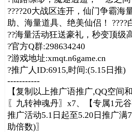
????20大战区连开，仙门争霸海
助、海量道具、绝美仙侣！ ??
??海量活动狂送豪礼，秒变顶级
?官方Q群:298634240
?游戏地址:xmqt.n6game.cn
?推广人ID:6915,时间:(5.15日推)
-----------
【复制以上推广语推广,QQ空间
〖九转神魂丹〗x7、【专属1元谷
推广活动5.1日起至5.20日推广
助倍数)〗