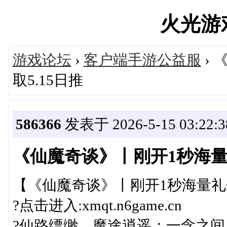
火光游戏'
游戏论坛
›
客户端手游公益服
›
取5.15日推
586366
发表于 2026-5-15 03:22:3
《仙魔奇谈》丨刚开1秒海量
【《仙魔奇谈》丨刚开1秒海量
?点击进入:xmqt.n6game.cn
?仙路缥缈，魔途逍遥；一念之