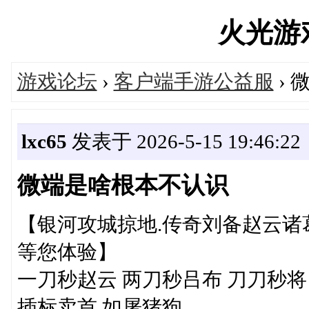
火光游戏'
游戏论坛
›
客户端手游公益服
›
lxc65
发表于 2026-5-15 19:46:22
微端是啥根本不认识
【银河攻城掠地.传奇刘备赵云诸葛
等您体验】
一刀秒赵云 两刀秒吕布 刀刀秒将
插标卖首 如屠猪狗