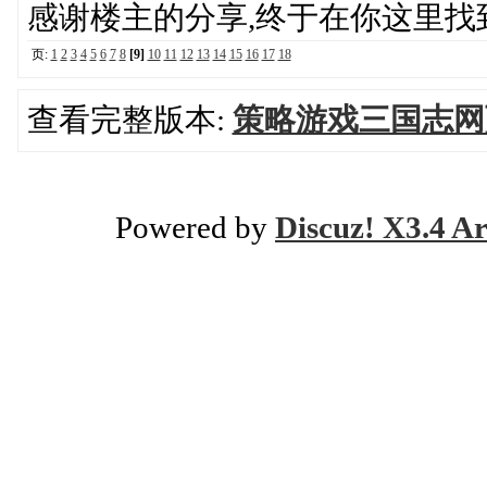
感谢楼主的分享,终于在你这里找
页:
1
2
3
4
5
6
7
8
[9]
10
11
12
13
14
15
16
17
18
查看完整版本:
策略游戏三国志网
Powered by
Discuz! X3.4 Ar