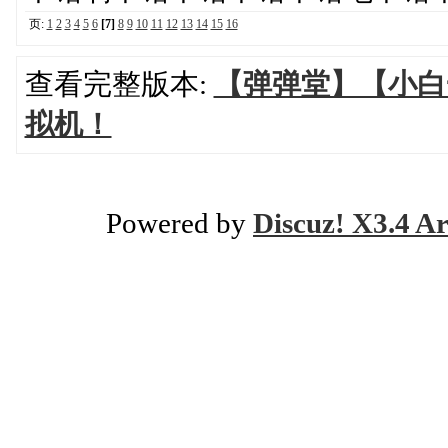
页:
1
2
3
4
5
6
[7]
8
9
10
11
12
13
14
15
16
查看完整版本:
【弹弹堂】【小白
拟机！
Powered by
Discuz! X3.4 Ar