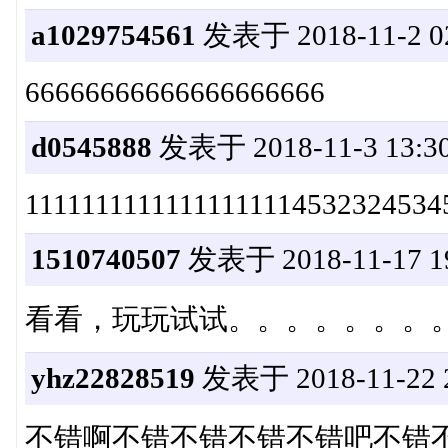
a1029754561
发表于 2018-11-2 02
66666666666666666666
d0545888
发表于 2018-11-3 13:30
11111111111111111114532324534
1510740507
发表于 2018-11-17 19
看看，玩玩试试。。。。。。。
yhz22828519
发表于 2018-11-22 2
不错啊不错不错不错不错吧不错