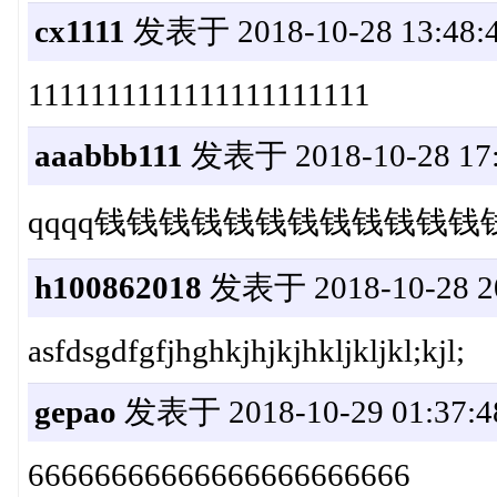
cx1111
发表于 2018-10-28 13:48:
1111111111111111111111
aaabbb111
发表于 2018-10-28 17:
qqqq钱钱钱钱钱钱钱钱钱钱钱钱
h100862018
发表于 2018-10-28 20
asfdsgdfgfjhghkjhjkjhkljkljkl;kjl;
gepao
发表于 2018-10-29 01:37:4
66666666666666666666666