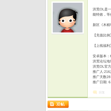
洪荒OL是
能特效，等
新区《木精毕
光
【充值比例】
【上线福利】送
安卓版本：http:
洪荒论坛地址:ht
洪荒OL官方
推广人:21
推广天数28
推广日期: 6.
游
回复