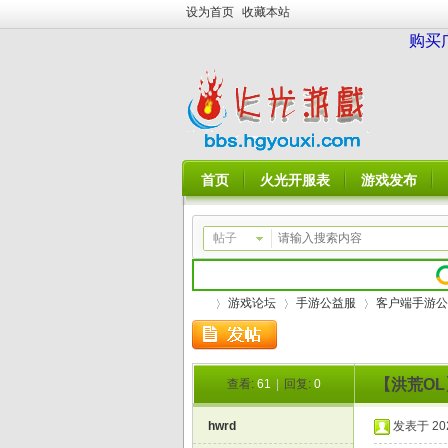
设为首页
收藏本站
购买
首页
火光开服表
游戏发布
帖子
游戏论坛
手游公益服
客户端手游公
【洪荒OL
查看:
61
|
回复:
0
火
»
›
›
hwrd
发表于 2026