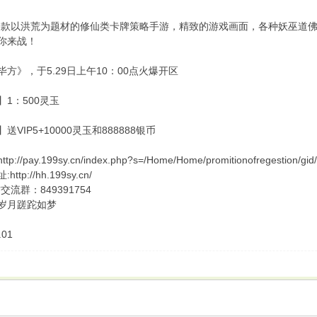
一款以洪荒为题材的修仙类卡牌策略手游，精致的游戏画面，各种妖巫道
你来战！
方》，于5.29日上午10：00点火爆开区
1：500灵玉
VIP5+10000灵玉和888888银币
//pay.199sy.cn/index.php?s=/Home/Home/promitionofregestion/gid/1
tp://hh.199sy.cn/
交流群：849391754
6岁月蹉跎如梦
01