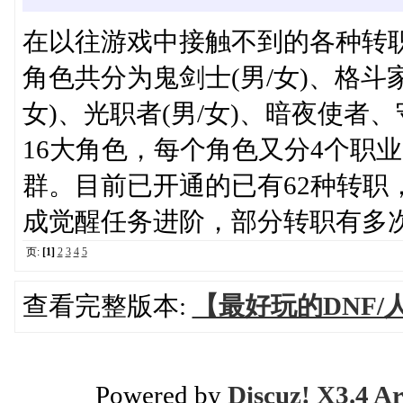
在以往游戏中接触不到的各种转
角色共分为鬼剑士(男/女)、格斗家
女)、光职者(男/女)、暗夜使
16大角色，每个角色又分4个职
群。目前已开通的已有62种转职
成觉醒任务进阶，部分转职有多
页:
[1]
2
3
4
5
查看完整版本:
【最好玩的DNF
Powered by
Discuz! X3.4 Ar