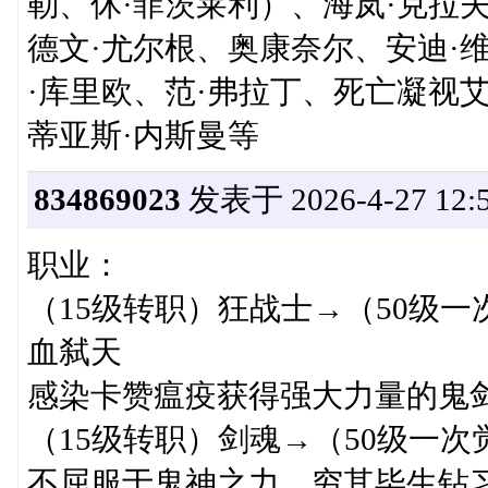
勒、休·菲茨莱利）、海岚·克拉
德文·尤尔根、奥康奈尔、安迪·
·库里欧、范·弗拉丁、死亡凝视
蒂亚斯·内斯曼等
834869023
发表于 2026-4-27 12:5
职业：
（15级转职）狂战士→（50级
血弑天
感染卡赞瘟疫获得强大力量的鬼
（15级转职）剑魂→（50级一次
不屈服于鬼神之力，穷其毕生钻