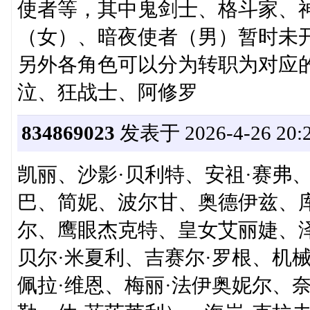
使者等，其中鬼剑士、格斗家、
（女）、暗夜使者（男）暂时未
另外各角色可以分为转职为对应
泣、狂战士、阿修罗
834869023
发表于 2026-4-26 20:2
凯丽、沙影·贝利特、安祖·赛弗
巴、简妮、波尔甘、奥德伊兹、库
尔、鹰眼杰克特、皇女艾丽婕、泽
贝尔·米夏利、吉赛尔·罗根、机
佩拉·维恩、梅丽·法伊奥妮尔、奈