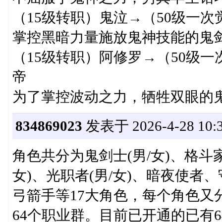
（15级转职）鬼泣→（50级一
掌控黑暗力量施放鬼神技能的鬼
（15级转职）阿修罗→（50级
帝
为了掌控波动之力，牺牲双眼的
834869023
发表于 2026-4-28 10:3
角色共分为鬼剑士(男/女)、格斗家
女)、光职者(男/女)、暗夜使
弓箭手等17大角色，每个角色又
64个职业群。目前已开通的已有