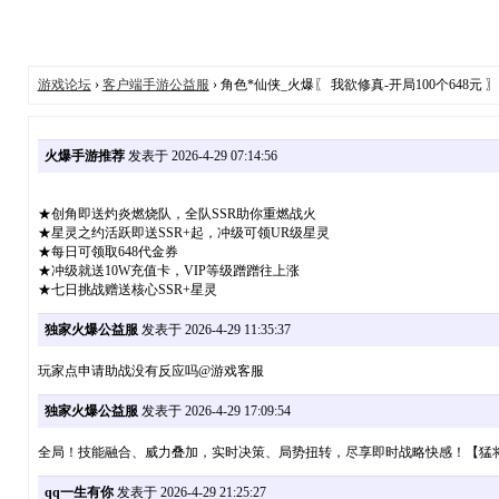
游戏论坛
›
客户端手游公益服
› 角色*仙侠_火爆〖 我欲修真-开局100个648元 
火爆手游推荐
发表于 2026-4-29 07:14:56
★创角即送灼炎燃烧队，全队SSR助你重燃战火
★星灵之约活跃即送SSR+起，冲级可领UR级星灵
★每日可领取648代金券
★冲级就送10W充值卡，VIP等级蹭蹭往上涨
★七日挑战赠送核心SSR+星灵
独家火爆公益服
发表于 2026-4-29 11:35:37
玩家点申请助战没有反应吗@游戏客服
独家火爆公益服
发表于 2026-4-29 17:09:54
全局！技能融合、威力叠加，实时决策、局势扭转，尽享即时战略快感！【猛
qq一生有你
发表于 2026-4-29 21:25:27