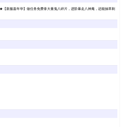
即巅峰 ★【新服嘉年华】做任务免费拿大量鬼八碎片，进阶暴走八神庵，还能抽草剃