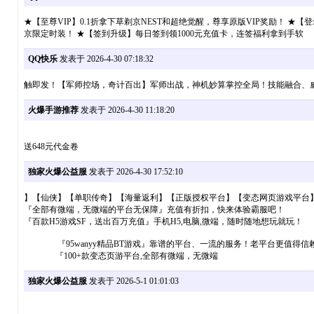
★【至尊VIP】0.1折拿下草剃京NEST和超绝觉醒，尊享原版VIP奖励！ 
京限定时装！ ★【签到升级】每日签到领1000元充值卡，连签福利拿到手软
QQ快乐
发表于 2026-4-30 07:18:32
触即发！【军师控场，奇计百出】军师出战，神机妙算掌控全局！技能融合、
火爆手游推荐
发表于 2026-4-30 11:18:20
送648元代金卷
独家火爆公益服
发表于 2026-4-30 17:52:10
】【仙侠】【单职传奇】【海量返利】【正版授权平台】【变态网页游戏平台
『全部有微端，无微端的平台无保障』充值有折扣，快来体验霸服吧！
『百款H5游戏SF，送出百万充值』手机H5,电脑,微端，随时随地想玩就玩！
『95wanyy精品BT游戏』靠谱的平台、一流的服务！老平台更值得信
『100+款变态页游平台,全部有微端，无微端
独家火爆公益服
发表于 2026-5-1 01:01:03