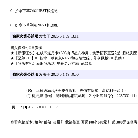
0.1折拿下草剃京NEST和超绝
0.1折拿下草剃京NEST和超绝
独家火爆公益服
发表于 2026-5-1 09:13:11
折头像框+海量资源
★【新服狂欢】在线即送月卡+300抽+5星八神庵，免费招募直送7星+超绝觉醒
★【至尊VIP】0.1折拿下草剃京NEST和超绝觉醒，尊享原版VIP奖励！
★【登录有礼】新服登录送4星暴走八神庵+武器觉
独家火爆公益服
发表于 2026-5-1 18:10:50
（PS：上线送满vip+免费领豪礼！充值有折扣！高福利平台！）
（手机,电脑,微端，随时随地想玩就玩！24小时客服QQ：2635332441
页:
1
2
[3]
4
5
6
7
8
9
10
11
12
查看完整版本:
角色*仙侠_火爆〖 我欲修真-开局100个648元 〗送1000元充值卷