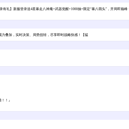
★【登录有礼】新服登录送4星暴走八神庵+武器觉醒+1000抽+限定“暴八萌头”，开局
威力叠加，实时决策、局势扭转，尽享即时战略快感！【猛
】
赖！！』