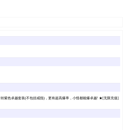
一套1转紫色卓越套装(不包括戒指)，更有超高爆率，小怪都能爆卓越! ★[无限充值]