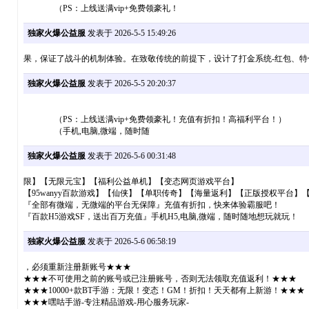
（PS：上线送满vip+免费领豪礼！
独家火爆公益服
发表于 2026-5-5 15:49:26
果，保证了战斗的机制体验。在致敬传统的前提下，设计了打金系统-红包、特
独家火爆公益服
发表于 2026-5-5 20:20:37
（PS：上线送满vip+免费领豪礼！充值有折扣！高福利平台！）
（手机,电脑,微端，随时随
独家火爆公益服
发表于 2026-5-6 00:31:48
限】【无限元宝】【福利公益单机】【变态网页游戏平台】
【95wanyy百款游戏】【仙侠】【单职传奇】【海量返利】【正版授权平台】
『全部有微端，无微端的平台无保障』充值有折扣，快来体验霸服吧！
『百款H5游戏SF，送出百万充值』手机H5,电脑,微端，随时随地想玩就玩！
独家火爆公益服
发表于 2026-5-6 06:58:19
，必须重新注册新账号★★★
★★★不可使用之前的账号或已注册账号，否则无法领取充值返利！★★★
★★★10000+款BT手游：无限！变态！GM！折扣！天天都有上新游！★★★
★★★嘿咕手游-专注精品游戏-用心服务玩家-