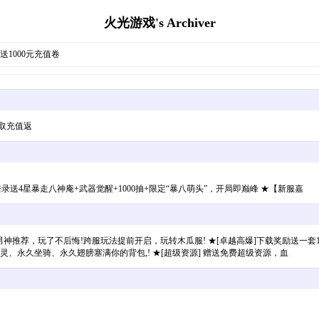
火光游戏's Archiver
〗送1000元充值卷
取充值返
登录送4星暴走八神庵+武器觉醒+1000抽+限定“暴八萌头”，开局即巅峰 ★【新服嘉
，百万票房男神推荐，玩了不后悔!跨服玩法提前开启，玩转木瓜服! ★[卓越高爆]下载奖励送
精灵、永久坐骑、永久翅膀塞满你的背包,! ★[超级资源] 赠送免费超级资源，血