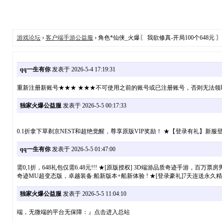
游戏论坛
›
客户端手游公益服
› 角色*仙侠_火爆〖 我欲修真-开局100个648元 
qq一生有你
发表于 2026-5-4 17:19:31
重新注册新账号★★★ ★★★不可使用之前的账号或已注册账号，否则无法领
独家火爆公益服
发表于 2026-5-5 00:17:33
0.1折拿下草剃京NEST和超绝觉醒，尊享原版VIP奖励！ ★【登录有礼】新服
qq一生有你
发表于 2026-5-5 01:47:00
需0,1折，648礼包仅需6.48元!!! ★[原版授权] 3D端游品质奇迹手游
奇迹MU超变态版，卓越装备:船新版本+船新体验 ! ★[登录豪礼]7天连送永久
独家火爆公益服
发表于 2026-5-5 11:04:10
端，无微端的平台无保障：』点击进入总站