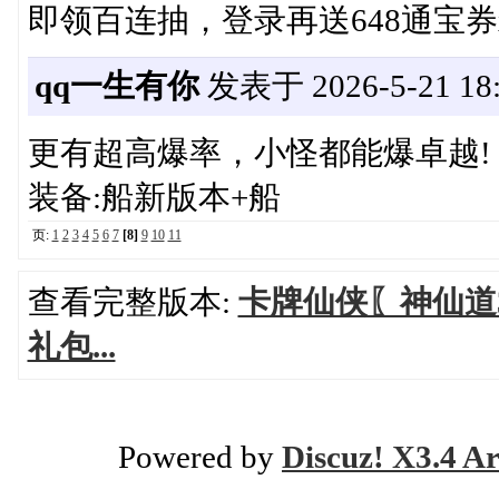
即领百连抽，登录再送648通宝券
qq一生有你
发表于 2026-5-21 18:
更有超高爆率，小怪都能爆卓越! 
装备:船新版本+船
页:
1
2
3
4
5
6
7
[8]
9
10
11
查看完整版本:
卡牌仙侠〖神仙道3
礼包...
Powered by
Discuz! X3.4 Ar