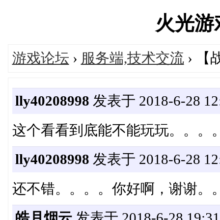
火光游戏'
游戏论坛
›
服务端,技术交流
› 
lly40208998
发表于 2018-6-28 12:
这个看看到底能不能玩玩。。。
lly40208998
发表于 2018-6-28 12:
还不错。。。。你好啊，谢谢。
皓月烟云
发表于 2018-6-28 19:31