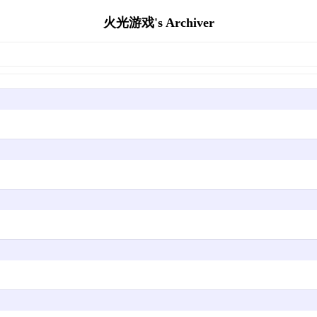
火光游戏's Archiver