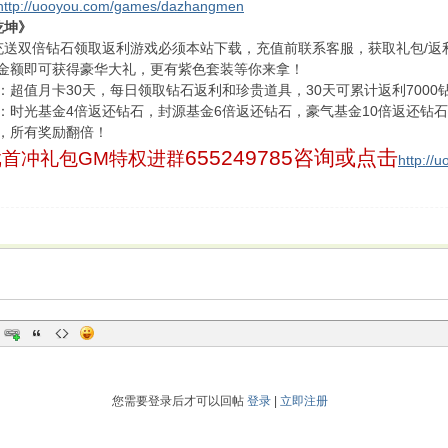
http://uooyou.com/games/dazhangmen
乾坤》
0首充送双倍钻石领取返利游戏必须本站下载，充值前联系客服，获取礼包/返
金额即可获得豪华大礼，更有紫色套装等你来拿！
：超值月卡30天，每日领取钻石返利和珍贵道具，30天可累计返利7000
：时光基金4倍返还钻石，封源基金6倍返还钻石，豪气基金10倍返还钻
，所有奖励翻倍！
655249785
咨询或点击
首冲礼包GM特权进群
http://
您需要登录后才可以回帖
登录
|
立即注册