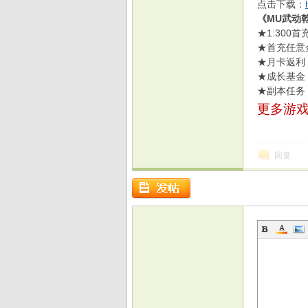
点击下载：
《MU武动
★1:30
★首充任意
★月卡返利
戏
★成长基金
★副本任务
更多游戏
回复