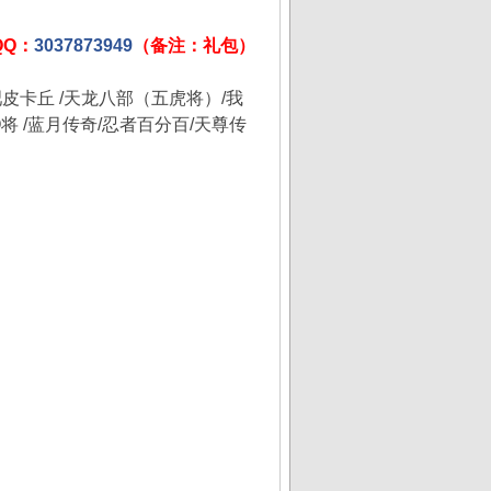
Q：
3037873949
（备注：礼包）
吧皮卡丘
/
天龙八部（五虎将）
/
我
Q
将
/
蓝月传奇
/
忍者百分百
/
天尊传