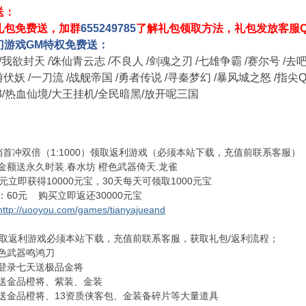
送：
礼包免费送，加群
655249785
了解礼包领取方法，礼包发放客服Q
门游戏GM特权免费送：
/
我欲封天
/
诛仙青云志
/
不良人
/
剑魂之刃
/
七雄争霸
/
赛尔号
/
去
游伏妖
/
一刀流
/
战舰帝国
/
勇者传说
/
寻秦梦幻
/
暴风城之怒
/
指尖
3/
热血仙境
/
大王挂机
/
全民暗黑
/
放开呢三国
每档首冲双倍（1:1000）领取返利游戏（必须本站下载，充值前联系客服）
金额送永久时装.春水坊 橙色武器倚天.龙雀
元立即获得10000元宝，30天每天可领取1000元宝
60元 购买立即返还30000元宝
http://uooyou.com/games/tianyajueand
00领取返利游戏必须本站下载，充值前联系客服，获取礼包/返利流程；
色武器鸣鸿刀
登录七天送极品金将
送金品橙将、紫装、金装
送金品橙将、13资质侠客包、金装备碎片等大量道具