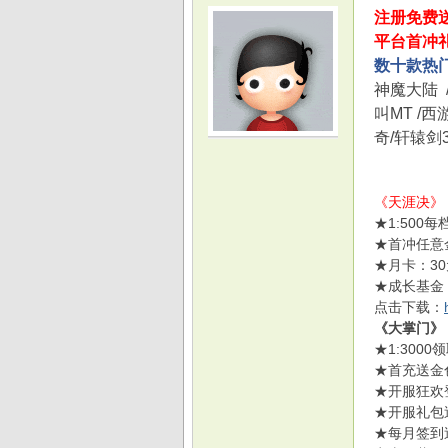
注册免费
平台首冲
数十款热
神魔大陆
叫
MT /
西
奇
/
轩辕剑
光
《天涯决》
★1:500
★首冲任意
★月卡：30
★成长基金：
点击下载：
《大掌门》
游
★1:30
★首充送金
★开服狂欢
★开服礼包
★每月签到