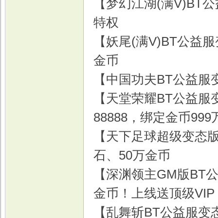
【梦幻江湖(满V)BT
特权
【妖尾(满V)BT公益服
金币
【中国功夫BT公益服变态
【天堂荣耀BT公益服变
88888，绑定金币999
【天下足球超级变态版
石、50万金币
【深渊领主GM版BT公益
金币！上线送顶级VIP
【乱舞斩BT公益服变态