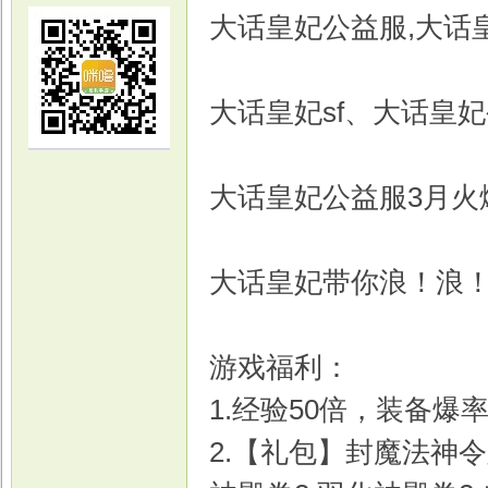
大话皇妃公益服,大话皇
大话皇妃sf、大话皇
光
大话皇妃公益服3月
大话皇妃带你浪！浪
游戏福利：
游
1.经验50倍，装备爆
2.【礼包】封魔法神令