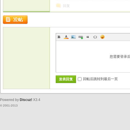
回复
您需要登录
回帖后跳转到最后一页
发表回复
Powered by
Discuz!
X3.4
© 2001-2013