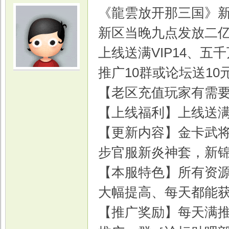
《龍雲放开那三国》新
新区当晚九点发放二
上线送满VIP14、五
推广10群或论坛送10
光
【老区充值玩家有需
【上线福利】上线送满
【更新内容】金卡武
步官服新炎神套，新
【本服特色】所有资
游
大幅提高、每天都能获
【推广奖励】每天满推1