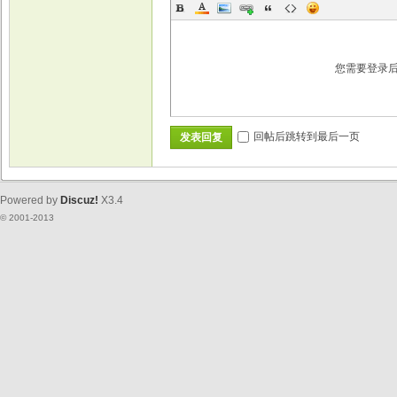
您需要登录
回帖后跳转到最后一页
发表回复
Powered by
Discuz!
X3.4
© 2001-2013