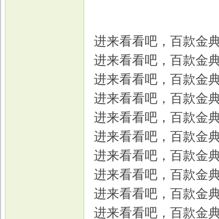
进来看看吧，百款金
戏
进来看看吧，百款金
进来看看吧，百款金
进来看看吧，百款金
进来看看吧，百款金
进来看看吧，百款金
进来看看吧，百款金
进来看看吧，百款金
进来看看吧，百款金
进来看看吧，百款金