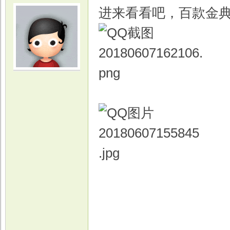
进来看看吧，百款金
光
游