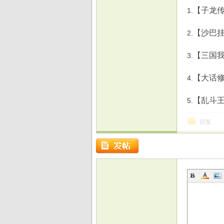
【子龙传
1.
【沙巴挂
2.
【三国我
3.
【大话修
4.
【乱斗王
5.
回复