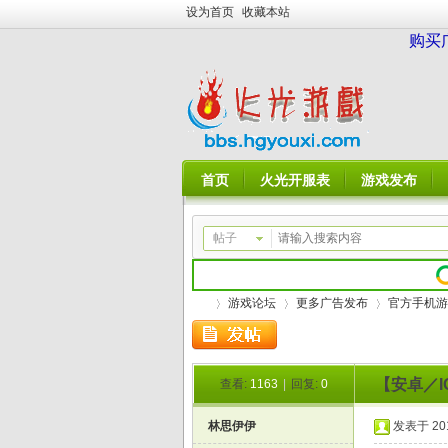
设为首页
收藏本站
购买
首页
火光开服表
游戏发布
帖子
游戏论坛
更多广告发布
官方手机游
【安卓／I
查看:
1163
|
回复:
0
火
»
›
›
林思伊伊
发表于 2018