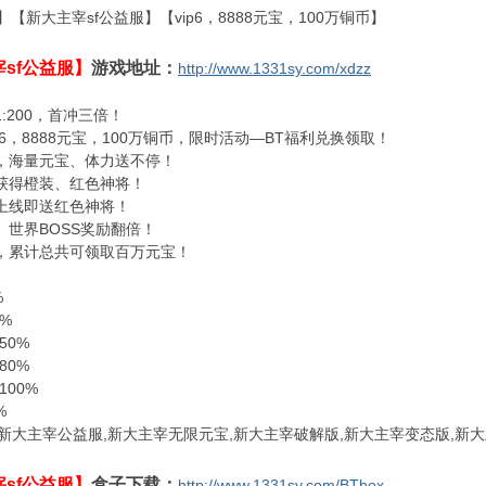
S】【新大主宰sf公益服】【vip6，8888元宝，100万铜币】
sf公益服】
游戏地址：
http://www.1331sy.com/xdzz
1:200，首冲三倍！
ip6，8888元宝，100万铜币，限时活动—BT福利兑换领取！
到，海量元宝、体力送不停！
礼获得橙装、红色神将！
录上线即送红色神将！
、世界BOSS奖励翻倍！
划，累计总共可领取百万元宝！
%
0%
 50%
 80%
 100%
%
f,新大主宰公益服,新大主宰无限元宝,新大主宰破解版,新大主宰变态版,新
sf公益服】
盒子下载：
http://www.1331sy.com/BTbox