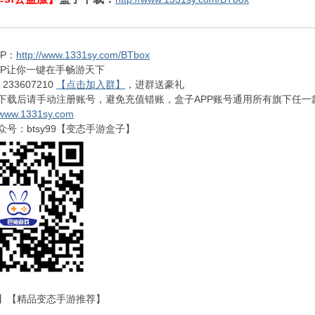
P：
http://www.1331sy.com/BTbox
PP让你一键在手畅游天下
33607210
【点击加入群】
，进群送豪礼
下载后请手动注册账号，避免充值错账，盒子APP账号通用所有旗下任一
www.1331sy.com
号：btsy99【变态手游盒子】
】【精品变态手游推荐】