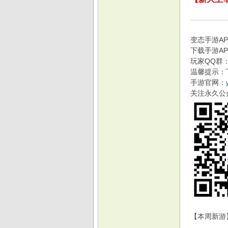
变态手游AP
戏
下载手游A
玩家QQ群：2
温馨提示：
手游官网：
关注永久公众
【本周新游