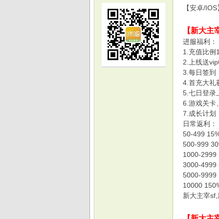
【安卓/IO
【新大主宰
进服福利：
1.充值比例
2.上线送v
光
3.每日签
4.首充大
5.七日登
6.游戏关卡
7.成长计
日常返利：
50-499 15
500-999 3
1000-2999
3000-4999
游
5000-9999
10000 150
新大主宰s
【新大主宰