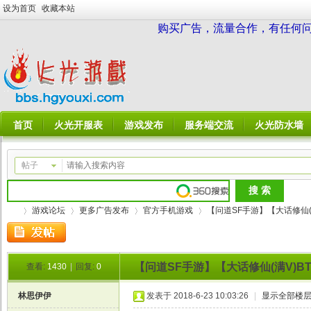
设为首页
收藏本站
购买广告，流量合作，有任何问题请
首页
火光开服表
游戏发布
服务端交流
火光防水墙
帖子
游戏论坛
更多广告发布
官方手机游戏
【问道SF手游】【大话修仙(满V
【问道SF手游】【大话修仙(满V)BT
查看:
1430
|
回复:
0
火
»
›
›
›
林思伊伊
发表于 2018-6-23 10:03:26
|
显示全部楼