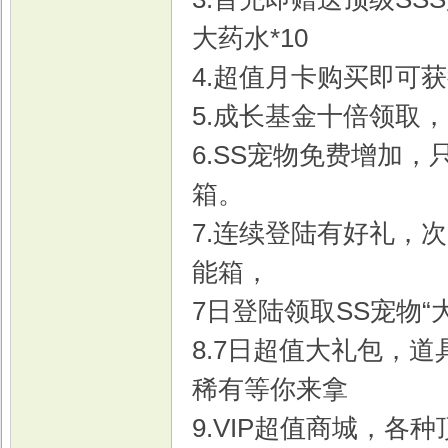
大药水*10
4.超值月卡购买即可获得
5.成长基金十倍领取，
6.SS宠物免费增加
箱。
7.连续登陆有好礼，
能箱，
7日登陆领取SS宠物“
8.7日超值大礼包，
稀有等你来拿
9.VIP超值商城，