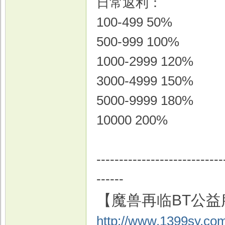
日常返利：
100-499 50%
500-999 100%
1000-2999 120%
3000-4999 150%
5000-9999 180%
10000 200%
----------------------------
------
【魔兽再临BT公益
http://www.1399sy.co