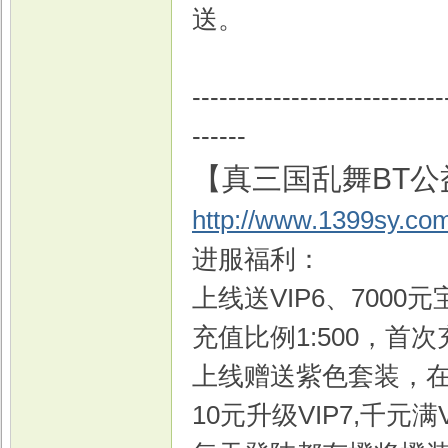
送。
----------------------------
------
【真三国乱舞BT公
http://www.1399sy.co
进服福利：
上线送VIP6、700
充值比例1:500，首
上线赠送紫色套装，
10元升级VIP7,千元