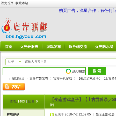
设为首页
收藏本站
购买广告，流量合作，有任何问题请
首页
火光开服表
游戏发布
服务端交流
火光防水墙
帖子
游戏论坛
更多广告发布
官方手机游戏
【变态游戏盒子】【上古异兽录
【变态游戏盒子】【上古异兽录／S
火
»
›
›
›
查看:
1403
|
回复:
0
接]
林思伊伊
发表于 2018-7-2 12:59:05
|
显示全部楼层