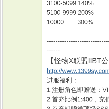
3100-5099 140%
5100-9999 200%
10000 300%
----------------------------
------
【怪物X联盟IIBT
http://www.1399sy.co
进服福利：
1.注册角色即赠送：VIP
2.首充比例1:400，充值
3.首充即赠送顶级S