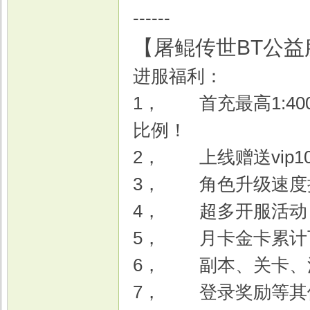
------
【屠鲲传世BT公益
进服福利：
1， 首充最高1:40
比例！
2， 上线赠送vip10
3， 角色升级速度提
4， 超多开服活动
5， 月卡金卡累计
6， 副本、关卡、
7， 登录奖励等其他