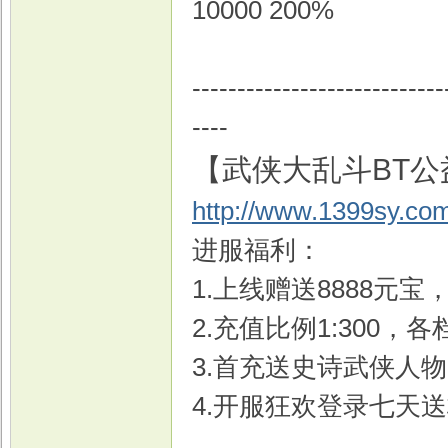
10000 200%
----------------------------
----
【武侠大乱斗BT公
http://www.1399sy.co
进服福利：
1.上线赠送8888元宝
2.充值比例1:300，
3.首充送史诗武侠人
4.开服狂欢登录七天