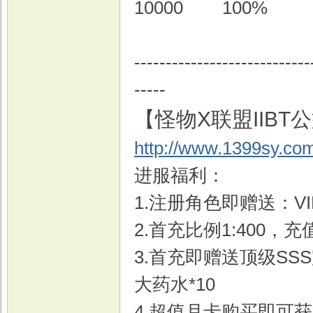
10000 100%
----------------------------
-----
【怪物X联盟IIBT
http://www.1399sy.co
进服福利：
1.注册角色即赠送：VIP
2.首充比例1:400，充值
3.首充即赠送顶级S
大药水*10
4.超值月卡购买即可获得