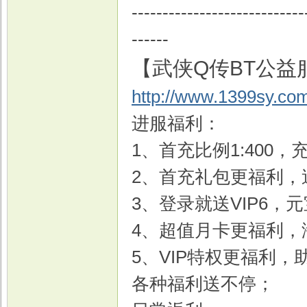
----------------------------
------
【武侠Q传BT公益
http://www.1399sy.co
进服福利：
1、首充比例1:400，
2、首充礼包更福利，
3、登录就送VIP6，元宝
4、超值月卡更福利，
5、VIP特权更福利
各种福利送不停；