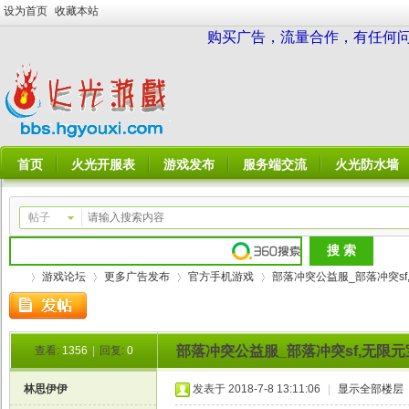
设为首页
收藏本站
购买广告，流量合作，有任何问题请
首页
火光开服表
游戏发布
服务端交流
火光防水墙
帖子
游戏论坛
更多广告发布
官方手机游戏
部落冲突公益服_部落冲突sf,无
部落冲突公益服_部落冲突sf,无限元
查看:
1356
|
回复:
0
火
»
›
›
›
林思伊伊
发表于 2018-7-8 13:11:06
|
显示全部楼层