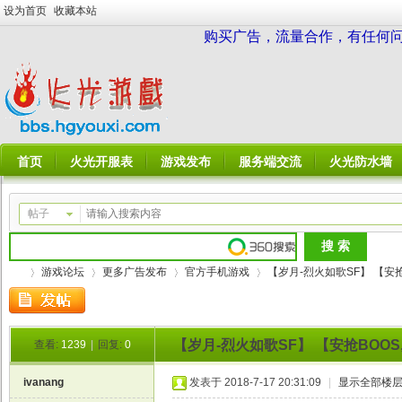
设为首页
收藏本站
购买广告，流量合作，有任何问题请
首页
火光开服表
游戏发布
服务端交流
火光防水墙
帖子
游戏论坛
更多广告发布
官方手机游戏
【岁月-烈火如歌SF】 【安抢B
【岁月-烈火如歌SF】 【安抢BOO
查看:
1239
|
回复:
0
火
»
›
›
›
ivanang
发表于 2018-7-17 20:31:09
|
显示全部楼