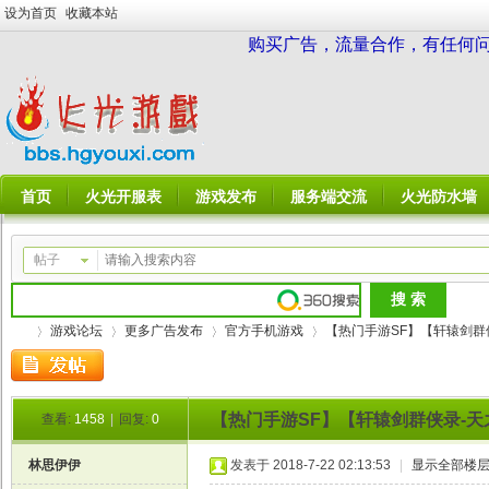
设为首页
收藏本站
购买广告，流量合作，有任何问题请
首页
火光开服表
游戏发布
服务端交流
火光防水墙
帖子
游戏论坛
更多广告发布
官方手机游戏
【热门手游SF】【轩辕剑群侠录
【热门手游SF】【轩辕剑群侠录-天
查看:
1458
|
回复:
0
火
»
›
›
›
林思伊伊
发表于 2018-7-22 02:13:53
|
显示全部楼