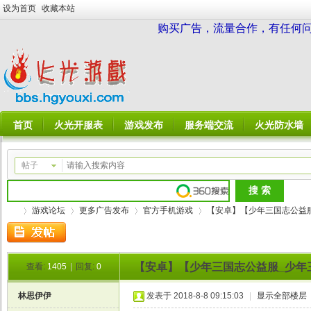
设为首页
收藏本站
购买广告，流量合作，有任何问题请
首页
火光开服表
游戏发布
服务端交流
火光防水墙
帖子
游戏论坛
更多广告发布
官方手机游戏
【安卓】【少年三国志公益服_
【安卓】【少年三国志公益服_少年三
查看:
1405
|
回复:
0
火
»
›
›
›
林思伊伊
发表于 2018-8-8 09:15:03
|
显示全部楼层