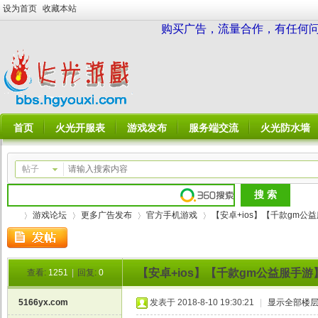
设为首页
收藏本站
购买广告，流量合作，有任何问题请
首页
火光开服表
游戏发布
服务端交流
火光防水墙
帖子
游戏论坛
更多广告发布
官方手机游戏
【安卓+ios】【千款gm公益
【安卓+ios】【千款gm公益服手
查看:
1251
|
回复:
0
火
»
›
›
›
5166yx.com
发表于 2018-8-10 19:30:21
|
显示全部楼