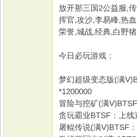
放开那三国2公益服,传
挥官,攻沙,李易峰,热血,
荣誉,城战,经典,白野猪
今日必玩游戏：
梦幻超级变态版(满V)B
*1200000
冒险与挖矿(满V)BTS
贪玩霸业BTSF：上线送
屠鲲传说(满V)BTSF