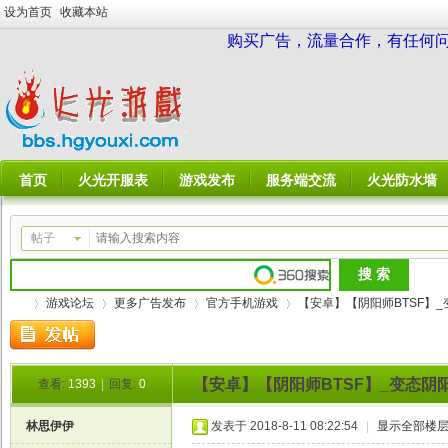
设为首页
收藏本站
购买广告，流量合作，有任何问题请
首页
火光开服表
游戏发布
服务端交流
火光防水墙
帖子
游戏论坛
更多广告发布
官方手机游戏
【安卓】【阴阳师BTSF】_变
【安卓】【阴阳师BTSF】_变态阴
查看:
1393
|
回复:
0
火
»
›
›
›
林思伊伊
发表于 2018-8-11 08:22:54
|
显示全部楼