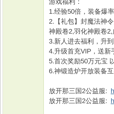
游戏福利：
1.经验50倍，装备爆
2.【礼包】封魔法神令
戏
神殿卷2,羽化神殿卷2
3.新人进去福利，升到
4.升级首充VIP，送
5.首次奖励50万元宝
6.神锻造炉开放装备
放开那三国2公益服:
h
放开那三国2公益服:
h