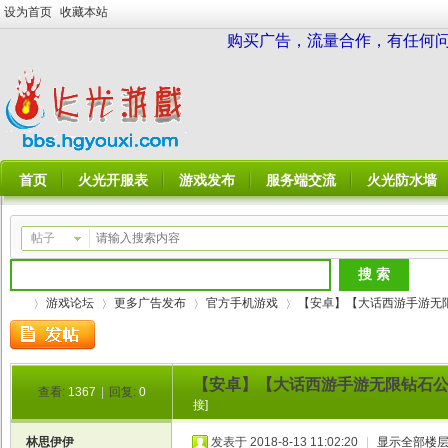
设为首页
收藏本站
购买广告，流量合作，有任何问题请
首页
火光开服表
游戏发布
服务端交流
火光防水墙
帖子
游戏论坛
更多广告发布
官方手机游戏
【安卓】【大话西游手游无限钻
【安卓】【大话西游手游无限钻石公益服
火
»
›
›
›
查看:
1367
|
回复:
0
接]
林思伊伊
发表于 2018-8-13 11:02:20
|
显示全部楼