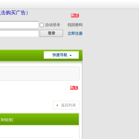
（点击购买广告）
自动登录
找回密码
登录
立即注册
快捷导航
返回列表
复制链接]