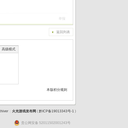
举报
返回列表
高级模式
本版积分规则
chiver
|
火光游戏发布网
(
黔ICP备19013343号-1
)
贵公网安备 52011502001243号