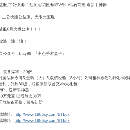
服,主公快跑sf,无限元宝服,领取V金币钻石首充,送新手神器
f、主公快跑公益服、无限元宝服
益服6月火爆公测！！！
你浪！浪！浪！
公众号：btsy99 『变态手游盒子』
：
倍，装备爆率：20倍
封魔法神令牌5,金砖（大）5,双倍经验（8小时）2,玛雅神殿卷2,羽化神殿
去福利，升到80级，找客服领取首充vip大礼包
VIP，送新手神器，
50万元宝 以后每次30万
炉开放装备互换，装备进阶
载地址:
http://www.1886sy.com/BTbox
载地址:
http://www.1886sy.com/BTbox