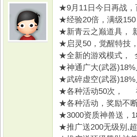
★9月11日今日再战
★经验20倍，满级15
★新青云之巅道具， 
★启灵50，觉醒特技
光
★全新的游戏模式， 
★神通广大(武器)18
★武碎虚空(武器)18
★各种活动50次， 
★各种活动，奖励不
游
★3000资质神兽送，
★推广送200无级别,