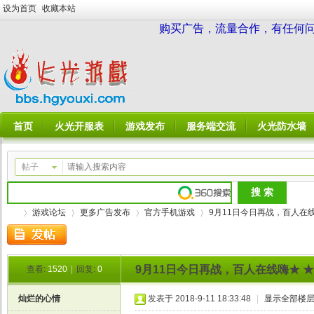
设为首页
收藏本站
购买广告，流量合作，有任何问题请
首页
火光开服表
游戏发布
服务端交流
火光防水墙
帖子
游戏论坛
更多广告发布
官方手机游戏
9月11日今日再战，百人在线嗨
9月11日今日再战，百人在线嗨★ ★
查看:
1520
|
回复:
0
火
»
›
›
›
灿烂的心情
发表于 2018-9-11 18:33:48
|
显示全部楼