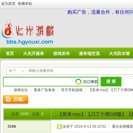
设为首页
收藏本站
购买广告，流量合作，有任何问题请
首页
火光开服表
游戏发布
服务端交流
火光防水墙
帖子
游戏论坛
更多广告发布
官方手机游戏
【安卓+ios】【刀了个塔GM
【安卓+ios】【刀了个塔GM版】【新开
查看:
1359
|
回复:
0
火
»
›
›
›
5166
发表于 2018-9-13 16:10:52
|
显示全部楼