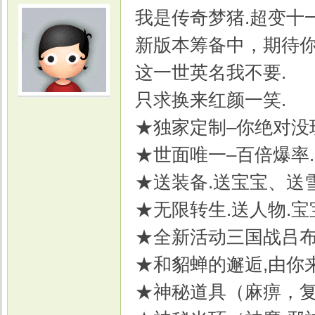
我是传奇梦猪.超变十
新版本筹备中，期待
这一世英名我不要.
只求换来红颜一笑.
光
★独家定制–你绝对没
★世面唯一–百倍爆率
★送装备.送宝宝、送
★无限转生.送人物.
★全新活动三国战吕
游
★和貂蝉的邂逅,由你
★神秘道具（麻痹，