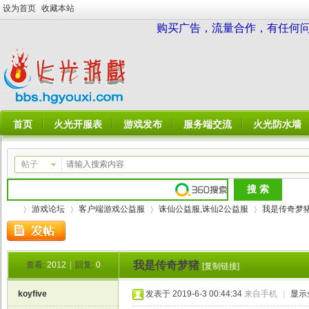
设为首页
收藏本站
购买广告，流量合作，有任何问题请
首页
火光开服表
游戏发布
服务端交流
火光防水墙
帖子
游戏论坛
客户端游戏公益服
诛仙公益服,诛仙2公益服
我是传奇梦
我是传奇梦猪
查看:
2012
|
回复:
0
[复制链接]
火
»
›
›
›
koyfive
发表于 2019-6-3 00:44:34
来自手机
|
显示