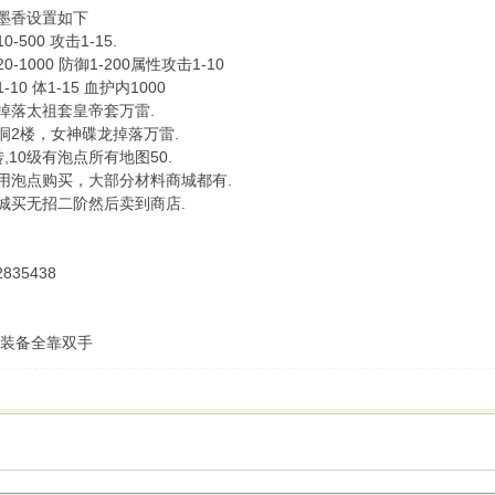
墨香设置如下
-500 攻击1-15.
-1000 防御1-200属性攻击1-10
10 体1-15 血护内1000
掉落太祖套皇帝套万雷.
洞2楼，女神碟龙掉落万雷.
,10级有泡点所有地图50.
用泡点购买，大部分材料商城都有.
城买无招二阶然后卖到商店.
835438
 装备全靠双手