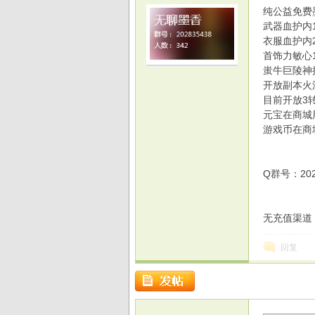
纯公益免费
武器血护内10
衣服血护内20
首饰力敏心1-
蚩牛巨陵神
开放副本火
光
目前开放3转
元宝在商城
游戏币在商
Q群号：202
无充值渠道
游
回复