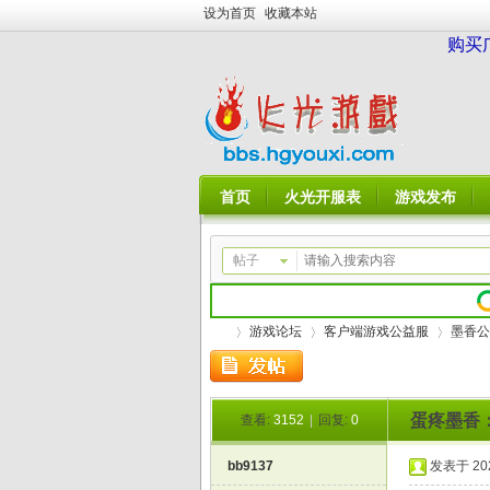
设为首页
收藏本站
购买
首页
火光开服表
游戏发布
帖子
游戏论坛
客户端游戏公益服
墨香公
蛋疼墨香
查看:
3152
|
回复:
0
火
»
›
›
bb9137
发表于 2020