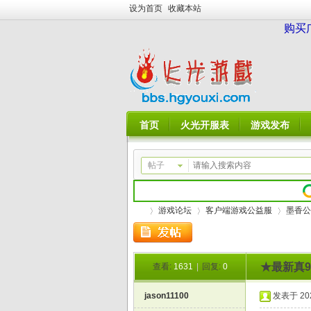
设为首页
收藏本站
购买
首页
火光开服表
游戏发布
帖子
游戏论坛
客户端游戏公益服
墨香公
★最新真9
查看:
1631
|
回复:
0
火
»
›
›
jason11100
发表于 2021