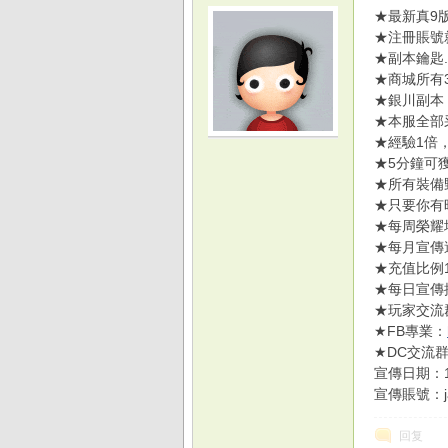
★最新真9
★注冊賬號
★副本鑰匙
★商城所有
★銀川副本
★本服全部
光
★經驗1倍
★5分鐘可
★所有裝備
★只要你有
★每周榮耀
★每月宣傳
★充值比例1
★每日宣傳
★玩家交流群:
★FB專業：
游
★DC交流
宣傳日期：1
宣傳賬號：ja
回复