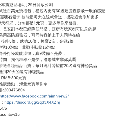
版本震撼登場4月29日開放公測
就送百萬元寶禮包，禮包內更有60級翅膀直接飛一般的感覺
.靈魂石箱子.技能點每天在線就會送，後期還會添加更多
3天符咒，分制都是1元寶，更多等你來發掘。
，長安副本都已經降低門檻，讓所有玩家都可以刷的起
采用高防服務器，可同時容納上千人同時在線
，技能5倍，武功10倍，掉寶2倍，金錢2倍
獲得10泡點，非戰斗狀態15泡點
野外打怪就能獲得，真9裝備不是夢，
時間，獨佔群雄不是夢，洛陽城主非你莫屬
塔送各種極品百寶，每月統計聲望前20名還有神秘獎品
達到20天的還有神秘獎品
RMB:800元寶
推廣活動，海量元寶等你拿
200476804
https://www.facebook.com/aimhnew2/
群：
https://discord.gg/2qd3X4XZnj
4/5
sontew15