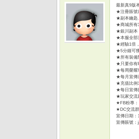
最新真9版
★注冊賬號
★副本鑰匙
★商城所有
★銀川副本
★本服全部
光
★經驗1倍
★5分鐘可
★所有裝備
★只要你有
★每周榮耀
★每月宣傳
★充值比例1
★每日宣傳
★玩家交流群:
★FB粉專：[col
游
★DC交流群：[col
宣傳日期：1
宣傳賬號：ja