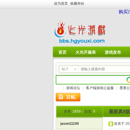
设为首页
收藏本站
购买
首页
火光开服表
游戏发布
帖子
游戏论坛
客户端游戏公益服
墨香公
最新真9版
查看:
1659
|
回复:
0
火
»
›
›
jason11100
发表于 2021