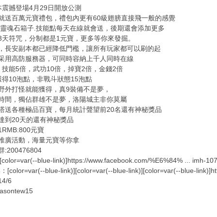
本震撼登場4月29日開放公測
就送百萬元寶禮包，禮包內更有60級翅膀直接飛一般的感覺
.靈魂石箱子.技能點每天在線就會送，後期還會添加更多
3天符咒，分制都是1元寶，更多等你來發掘。
，長安副本都已經降低門檻，讓所有玩家都可以刷的起
采用高防服務器，可同時容納上千人同時在線
，技能5倍，武功10倍，掉寶2倍，金錢2倍
獲得10泡點，非戰斗狀態15泡點
野外打怪就能獲得，真9裝備不是夢，
時間，獨佔群雄不是夢，洛陽城主非你莫屬
塔送各種極品百寶，每月統計聲望前20名還有神秘獎品
達到20天的還有神秘獎品
RMB:800元寶
推廣活動，海量元寶等你拿
200476804
or=var(--blue-link)]https://www.facebook.com/%E6%84% ... imh-1
or=var(--blue-link)][color=var(--blue-link)][color=var(--blue-link)]h
4/6
sontew15