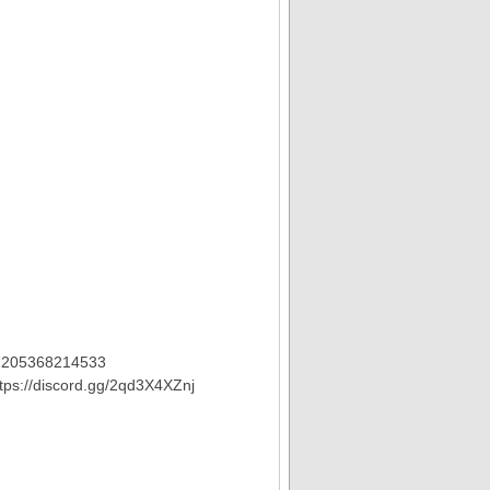
07205368214533
ttps://discord.gg/2qd3X4XZnj