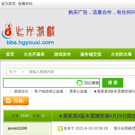
设为首页
收藏本站
购买广告，流量合作，有任何问题请
首页
火光开服表
游戏发布
服务端交流
火光防水墙
帖子
游戏论坛
客户端游戏公益服
墨香公益服
★最新真9版本震撼登場4月2
★最新真9版本震撼登場4月29日開
查看:
1530
|
回复:
0
火
»
›
›
›
jason11100
发表于 2021-6-16 02:06:28
|
显示全部楼