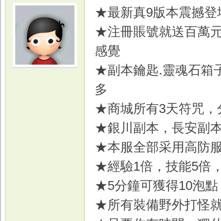
★最新真9版本震撼登
★注冊賬號就送百萬元
感覺
★副本鑰匙.靈魂石箱
光
多
★商城所有3天符咒，
★銀川副本，長安副
★本服全部采用高防
★經驗1倍，技能5倍，
游
★5分鐘可獲得10泡點
★所有裝備野外打怪就