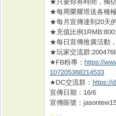
★只要你有時間，獨
★每周榮耀塔送各種極
★每月宣傳達到20天
戏
★充值比例1RMB:80
★每日宣傳推廣活動
★玩家交流群:2004768
★FB粉專：
https://w
107205368214533
★DC交流群：
https:/
宣傳日期：16/6
宣傳賬號：jasontew1
回复